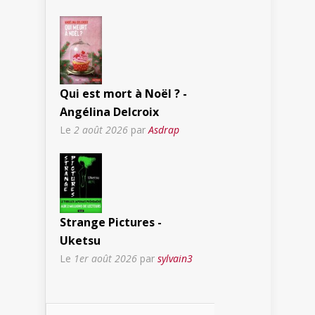
Qui est mort à Noël ? -
Angélina Delcroix
Le
2 août 2026
par
Asdrap
Strange Pictures -
Uketsu
Le
1er août 2026
par
sylvain3