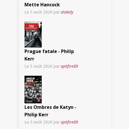
Mette Hancock
Le
5 août 2026
par
stokely
Prague fatale - Philip
Kerr
Le
5 août 2026
par
spitfire89
Les Ombres de Katyn -
Philip Kerr
Le
5 août 2026
par
spitfire89