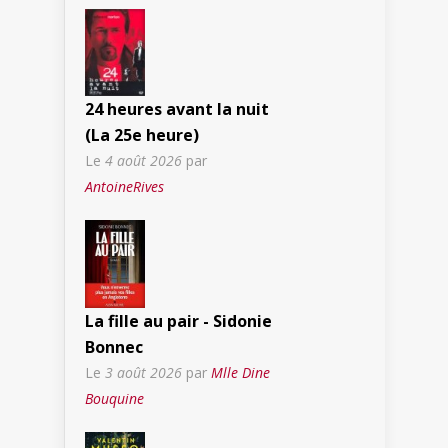
24 heures avant la nuit
(La 25e heure)
Le
4 août 2026
par
AntoineRives
La fille au pair - Sidonie
Bonnec
Le
3 août 2026
par
Mlle Dine
Bouquine