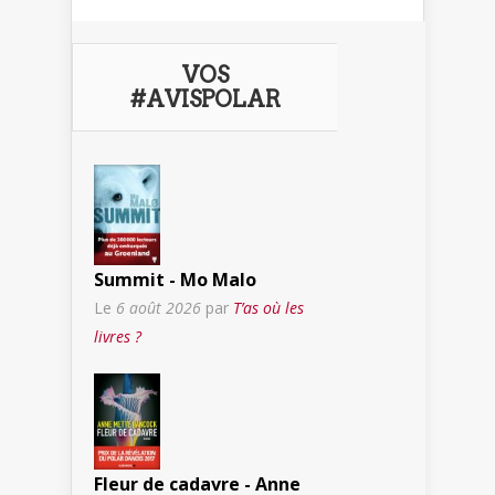
VOS
#AVISPOLAR
Summit - Mo Malo
Le
6 août 2026
par
T’as où les
livres ?
Fleur de cadavre - Anne