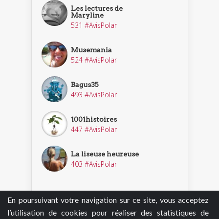
Les lectures de
Maryline
531 #AvisPolar
Musemania
524 #AvisPolar
Bagus35
493 #AvisPolar
1001histoires
447 #AvisPolar
La liseuse heureuse
403 #AvisPolar
En poursuivant votre navigation sur ce site, vous acceptez
Découvrir nos enquêteurs
l’utilisation de cookies pour réaliser des statistiques de