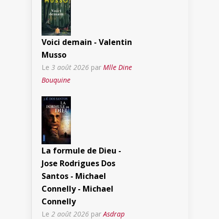
Voici demain - Valentin
Musso
Le
3 août 2026
par
Mlle Dine
Bouquine
La formule de Dieu -
Jose Rodrigues Dos
Santos - Michael
Connelly - Michael
Connelly
Le
2 août 2026
par
Asdrap