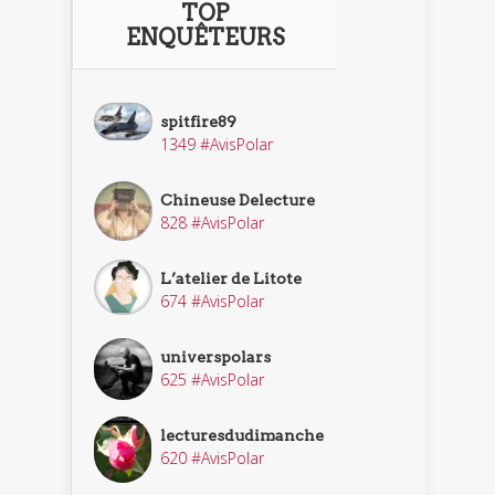
TOP
ENQUÊTEURS
spitfire89
1349 #AvisPolar
Chineuse Delecture
828 #AvisPolar
L’atelier de Litote
674 #AvisPolar
universpolars
625 #AvisPolar
lecturesdudimanche
620 #AvisPolar