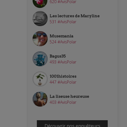
620 #AvisPolar
Les lectures de Maryline
531 #AvisPolar
Musemania
524 #AvisPolar
Bagus35
493 #AvisPolar
1001histoires
447 #AvisPolar
La liseuse heureuse
403 #AvisPolar
Découvrir nos enquêteurs