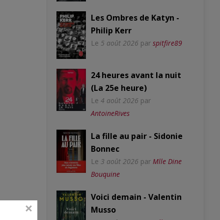
Les Ombres de Katyn -
Philip Kerr
Le
5 août 2026
par
spitfire89
24 heures avant la nuit
(La 25e heure)
Le
4 août 2026
par
AntoineRives
La fille au pair - Sidonie
Bonnec
Le
3 août 2026
par
Mlle Dine
Bouquine
Voici demain - Valentin
Musso