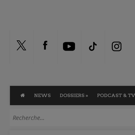
NEWS
DOSSIERS
»
PODCAST & TV