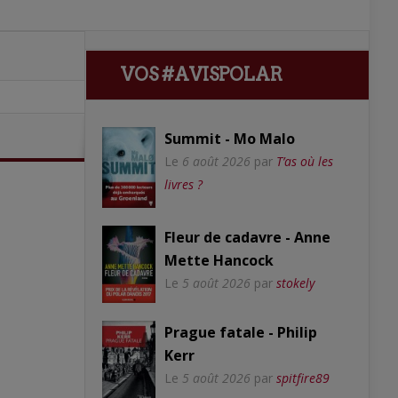
VOS #AVISPOLAR
Summit - Mo Malo
Le
6 août 2026
par
T’as où les
livres ?
Fleur de cadavre - Anne
Mette Hancock
Le
5 août 2026
par
stokely
Prague fatale - Philip
Kerr
Le
5 août 2026
par
spitfire89