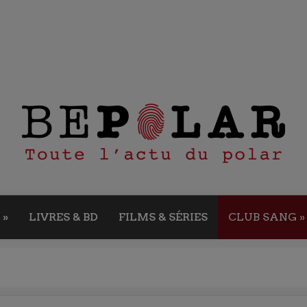
»
LIVRES & BD
FILMS & SÉRIES
CLUB SANG
»