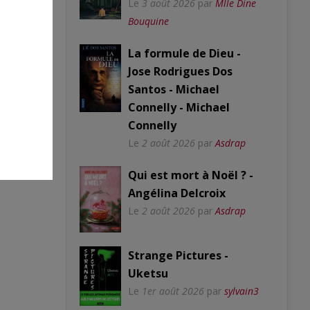
Le
3 août 2026
par
Mlle Dine
Bouquine
La formule de Dieu -
Jose Rodrigues Dos
Santos - Michael
Connelly - Michael
Connelly
Le
2 août 2026
par
Asdrap
Qui est mort à Noël ? -
Angélina Delcroix
Le
2 août 2026
par
Asdrap
Strange Pictures -
Uketsu
Le
1er août 2026
par
sylvain3