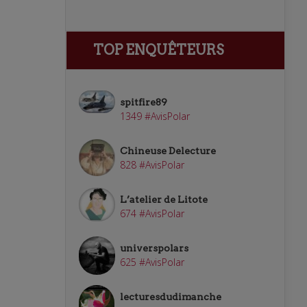
TOP ENQUÊTEURS
spitfire89
1349 #AvisPolar
Chineuse Delecture
828 #AvisPolar
L’atelier de Litote
674 #AvisPolar
universpolars
625 #AvisPolar
lecturesdudimanche