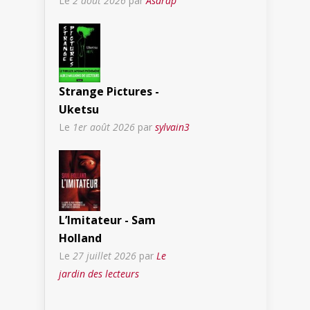
Le
2 août 2026
par
Asdrap
Strange Pictures -
Uketsu
Le
1er août 2026
par
sylvain3
L’Imitateur - Sam
Holland
Le
27 juillet 2026
par
Le
jardin des lecteurs