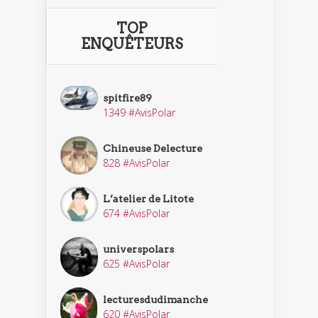
TOP
ENQUÊTEURS
spitfire89
1349 #AvisPolar
Chineuse Delecture
828 #AvisPolar
L’atelier de Litote
674 #AvisPolar
universpolars
625 #AvisPolar
lecturesdudimanche
620 #AvisPolar