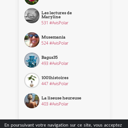
Les lectures de
Maryline
531 #AvisPolar
Musemania
524 #AvisPolar
Bagus35
493 #AvisPolar
1001histoires
447 #AvisPolar
La liseuse heureuse
403 #AvisPolar
En poursuivant votre navigation sur ce site, vous acceptez
Découvrir nos enquêteurs