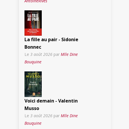
AntoineRives
La fille au pair - Sidonie
Bonnec
Le
3 août 2026
par
Mlle Dine
Bouquine
Voici demain - Valentin
Musso
Le
3 août 2026
par
Mlle Dine
Bouquine