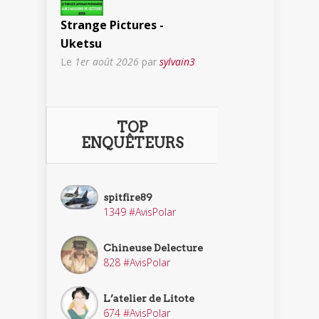
Strange Pictures -
Uketsu
Le
1er août 2026
par
sylvain3
TOP
ENQUÊTEURS
spitfire89
1349 #AvisPolar
Chineuse Delecture
828 #AvisPolar
L’atelier de Litote
674 #AvisPolar