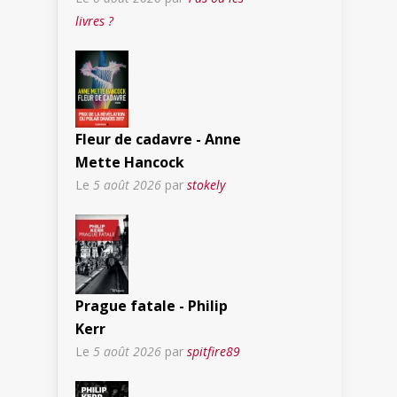
livres ?
Fleur de cadavre - Anne
Mette Hancock
Le
5 août 2026
par
stokely
Prague fatale - Philip
Kerr
Le
5 août 2026
par
spitfire89