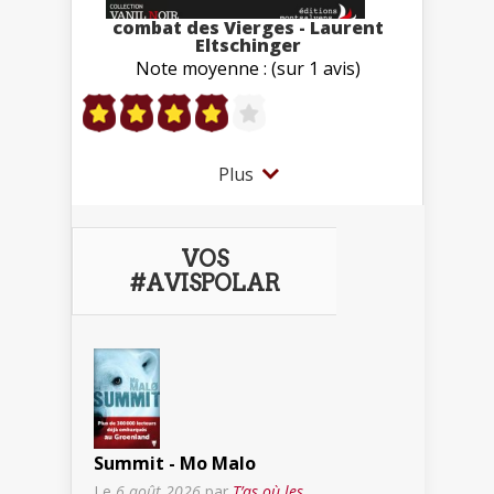
combat des Vierges - Laurent
Eltschinger
Note moyenne : (sur 1 avis)
Plus
VOS
#AVISPOLAR
Summit - Mo Malo
Le
6 août 2026
par
T’as où les