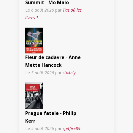
Summit - Mo Malo
Le
6 août 2026
par
T’as où les
livres ?
Fleur de cadavre - Anne
Mette Hancock
Le
5 août 2026
par
stokely
Prague fatale - Philip
Kerr
Le
5 août 2026
par
spitfire89