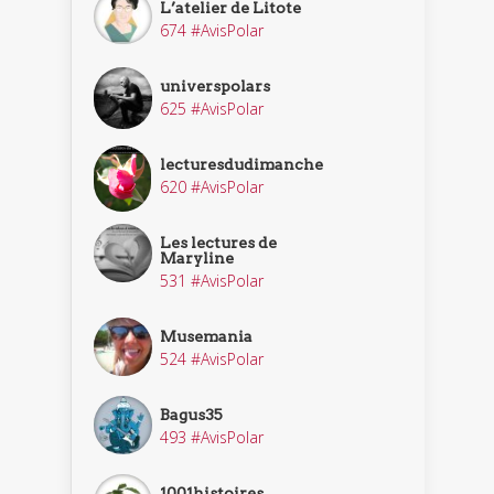
L’atelier de Litote
674 #AvisPolar
universpolars
625 #AvisPolar
lecturesdudimanche
620 #AvisPolar
Les lectures de
Maryline
531 #AvisPolar
Musemania
524 #AvisPolar
Bagus35
493 #AvisPolar
1001histoires