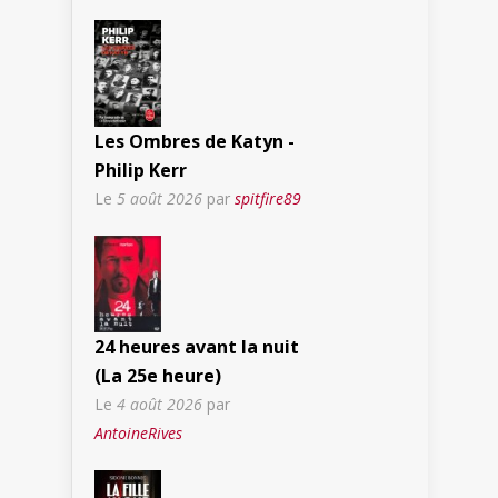
Les Ombres de Katyn -
Philip Kerr
Le
5 août 2026
par
spitfire89
24 heures avant la nuit
(La 25e heure)
Le
4 août 2026
par
AntoineRives