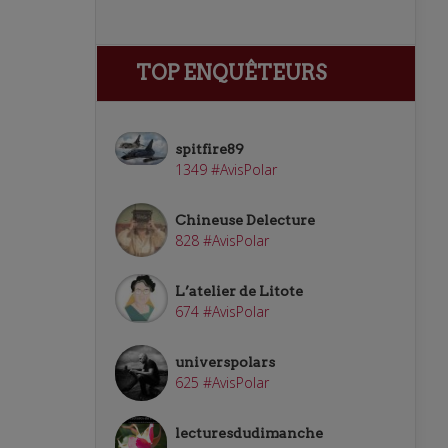
TOP ENQUÊTEURS
spitfire89
1349 #AvisPolar
Chineuse Delecture
828 #AvisPolar
L’atelier de Litote
674 #AvisPolar
universpolars
625 #AvisPolar
lecturesdudimanche