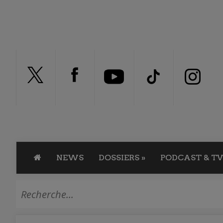
NEWS
DOSSIERS
»
PODCAST & TV