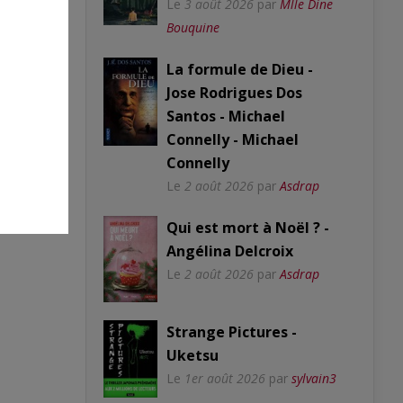
Le
3 août 2026
par
Mlle Dine
Bouquine
La formule de Dieu -
Jose Rodrigues Dos
Santos - Michael
Connelly - Michael
Connelly
Le
2 août 2026
par
Asdrap
Qui est mort à Noël ? -
Angélina Delcroix
Le
2 août 2026
par
Asdrap
Strange Pictures -
Uketsu
Le
1er août 2026
par
sylvain3