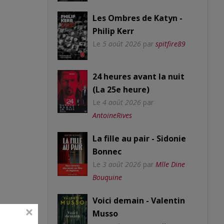
Les Ombres de Katyn -
Philip Kerr
Le
5 août 2026
par
spitfire89
24 heures avant la nuit
(La 25e heure)
Le
4 août 2026
par
AntoineRives
La fille au pair - Sidonie
Bonnec
Le
3 août 2026
par
Mlle Dine
Bouquine
Voici demain - Valentin
Musso