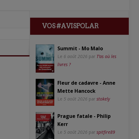
VOS #AVISPOLAR
Summit - Mo Malo
Le
6 août 2026
par
T’as où les
livres ?
Fleur de cadavre - Anne
Mette Hancock
Le
5 août 2026
par
stokely
Prague fatale - Philip
Kerr
Le
5 août 2026
par
spitfire89