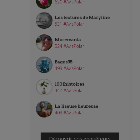
620 #AvisPolar
Les lectures de Maryline
531 #AvisPolar
Musemania
524 #AvisPolar
Bagus35
493 #AvisPolar
1001histoires
447 #AvisPolar
La liseuse heureuse
403 #AvisPolar
Découvrir nos enquêteurs