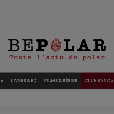
»
LIVRES & BD
FILMS & SÉRIES
CLUB SANG
»