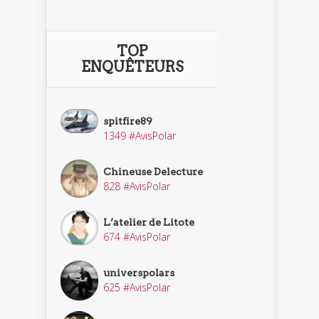
TOP
ENQUÊTEURS
spitfire89
1349 #AvisPolar
Chineuse Delecture
828 #AvisPolar
L’atelier de Litote
674 #AvisPolar
universpolars
625 #AvisPolar