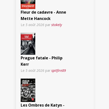
Fleur de cadavre - Anne
Mette Hancock
Le
5 août 2026
par
stokely
Prague fatale - Philip
Kerr
Le
5 août 2026
par
spitfire89
Les Ombres de Katyn -