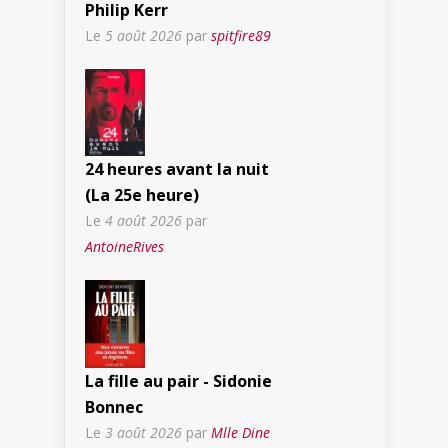
Philip Kerr
Le
5 août 2026
par
spitfire89
24 heures avant la nuit
(La 25e heure)
Le
4 août 2026
par
AntoineRives
La fille au pair - Sidonie
Bonnec
Le
3 août 2026
par
Mlle Dine