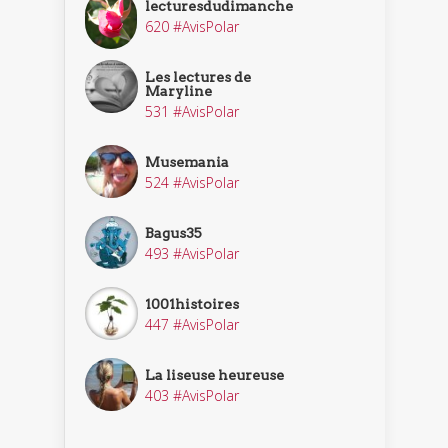
lecturesdudimanche
620 #AvisPolar
Les lectures de
Maryline
531 #AvisPolar
Musemania
524 #AvisPolar
Bagus35
493 #AvisPolar
1001histoires
447 #AvisPolar
La liseuse heureuse
403 #AvisPolar