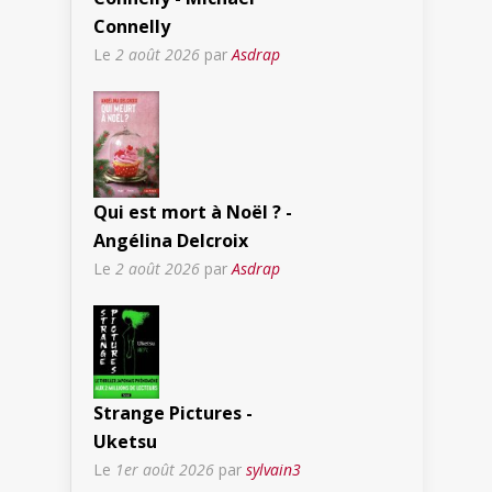
Connelly
Le
2 août 2026
par
Asdrap
Qui est mort à Noël ? -
Angélina Delcroix
Le
2 août 2026
par
Asdrap
Strange Pictures -
Uketsu
Le
1er août 2026
par
sylvain3