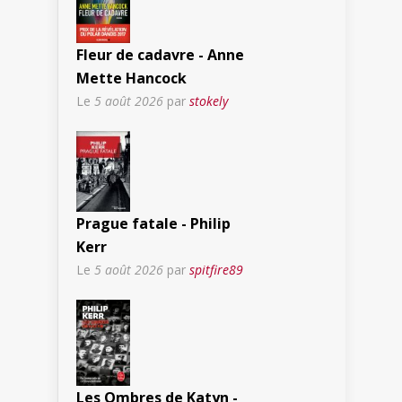
Fleur de cadavre - Anne
Mette Hancock
Le
5 août 2026
par
stokely
Prague fatale - Philip
Kerr
Le
5 août 2026
par
spitfire89
Les Ombres de Katyn -