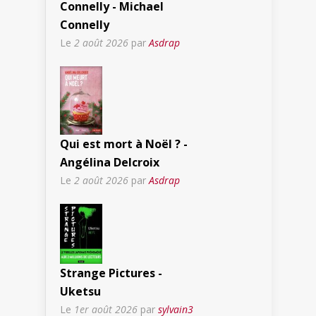
Connelly - Michael
Connelly
Le
2 août 2026
par
Asdrap
Qui est mort à Noël ? -
Angélina Delcroix
Le
2 août 2026
par
Asdrap
Strange Pictures -
Uketsu
Le
1er août 2026
par
sylvain3