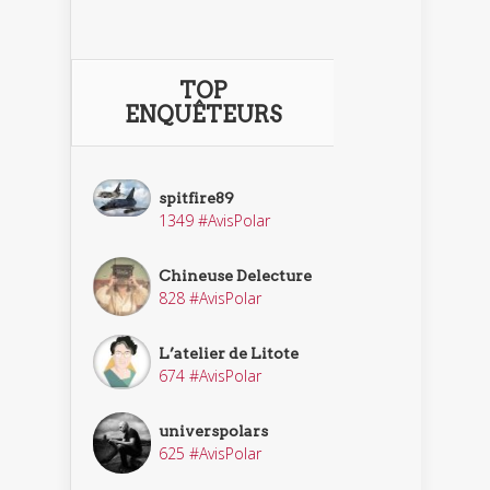
TOP
ENQUÊTEURS
spitfire89
1349 #AvisPolar
Chineuse Delecture
828 #AvisPolar
L’atelier de Litote
674 #AvisPolar
universpolars
625 #AvisPolar