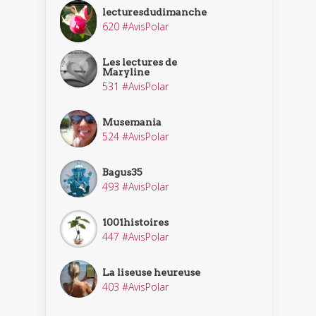
lecturesdudimanche
620 #AvisPolar
Les lectures de
Maryline
531 #AvisPolar
Musemania
524 #AvisPolar
Bagus35
493 #AvisPolar
1001histoires
447 #AvisPolar
La liseuse heureuse
403 #AvisPolar