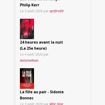
Philip Kerr
Le
5 août 2026
par
spitfire89
24 heures avant la nuit
(La 25e heure)
Le
4 août 2026
par
AntoineRives
La fille au pair - Sidonie
Bonnec
Le
3 août 2026
par
Mlle Dine