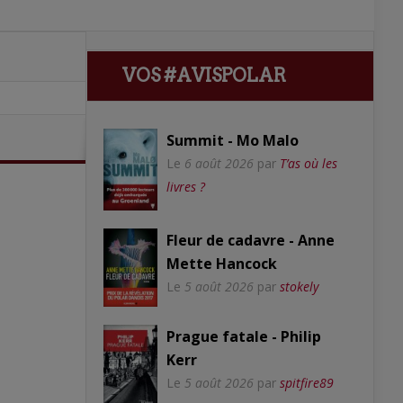
VOS #AVISPOLAR
Summit - Mo Malo
Le
6 août 2026
par
T’as où les
livres ?
Fleur de cadavre - Anne
Mette Hancock
Le
5 août 2026
par
stokely
Prague fatale - Philip
Kerr
Le
5 août 2026
par
spitfire89