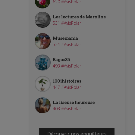
620 #AvisPolar
Les lectures de Maryline
531 #AvisPolar
Musemania
524 #AvisPolar
Bagus35
493 #AvisPolar
1001histoires
447 #AvisPolar
La liseuse heureuse
403 #AvisPolar
Découvrir nos enquêteurs