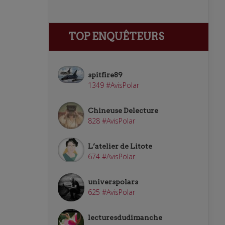
TOP ENQUÊTEURS
spitfire89
1349 #AvisPolar
Chineuse Delecture
828 #AvisPolar
L’atelier de Litote
674 #AvisPolar
universpolars
625 #AvisPolar
lecturesdudimanche