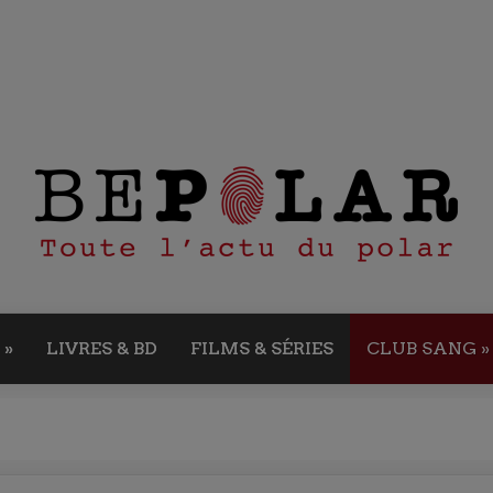
»
LIVRES & BD
FILMS & SÉRIES
CLUB SANG
»