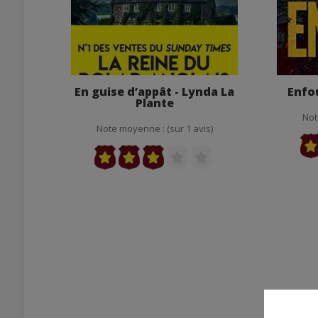
En guise d’appât - Lynda La
Enfou
Plante
Not
Note moyenne : (sur 1 avis)