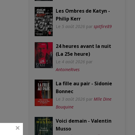
Les Ombres de Katyn -
Philip Kerr
Le
5 août 2026
par
spitfire89
24 heures avant la nuit
(La 25e heure)
Le
4 août 2026
par
AntoineRives
La fille au pair - Sidonie
Bonnec
Le
3 août 2026
par
Mlle Dine
Bouquine
Voici demain - Valentin
Musso