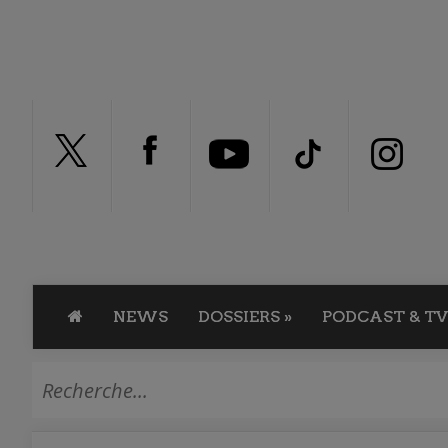
NEWS
DOSSIERS
»
PODCAST & TV