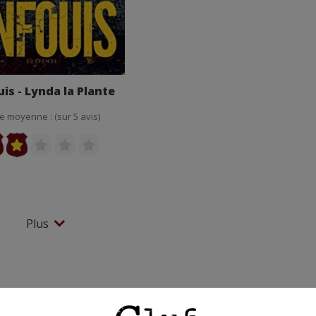
is - Lynda la Plante
e moyenne : (sur 5 avis)
Plus