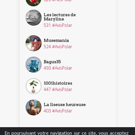
Les lectures de
Maryline
531 #AvisPolar
Musemania
524 #AvisPolar
Bagus35
493 #AvisPolar
1001histoires
447 #AvisPolar
La liseuse heureuse
403 #AvisPolar
En poursuivant votre navigation sur ce site, vous acceptez