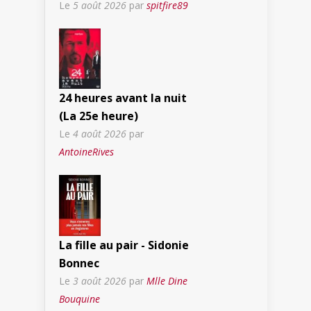
Le
5 août 2026
par
spitfire89
24 heures avant la nuit
(La 25e heure)
Le
4 août 2026
par
AntoineRives
La fille au pair - Sidonie
Bonnec
Le
3 août 2026
par
Mlle Dine
Bouquine