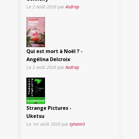
Le
2 août 2026
par
Asdrap
Qui est mort à Noël ? -
Angélina Delcroix
Le
2 août 2026
par
Asdrap
Strange Pictures -
Uketsu
Le
1er août 2026
par
sylvain3