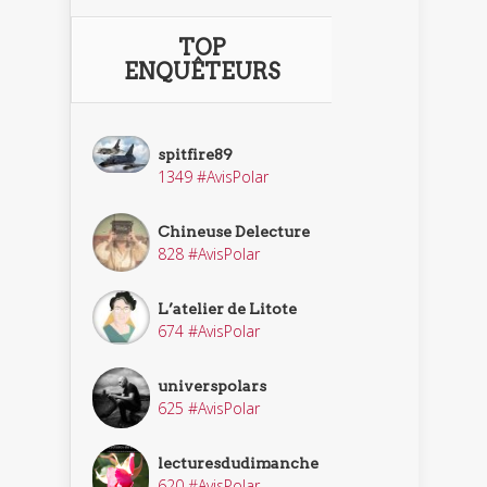
TOP
ENQUÊTEURS
spitfire89
1349 #AvisPolar
Chineuse Delecture
828 #AvisPolar
L’atelier de Litote
674 #AvisPolar
universpolars
625 #AvisPolar
lecturesdudimanche
620 #AvisPolar