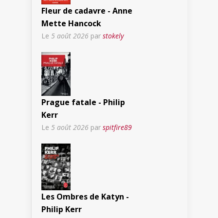
Fleur de cadavre - Anne
Mette Hancock
Le
5 août 2026
par
stokely
Prague fatale - Philip
Kerr
Le
5 août 2026
par
spitfire89
Les Ombres de Katyn -
Philip Kerr