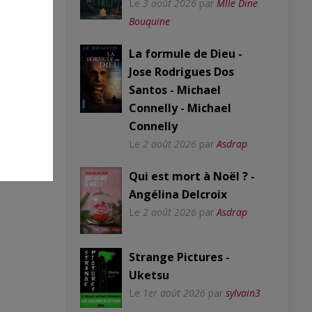
Le
3 août 2026
par
Mlle Dine
Bouquine
La formule de Dieu -
Jose Rodrigues Dos
Santos - Michael
Connelly - Michael
Connelly
Le
2 août 2026
par
Asdrap
Qui est mort à Noël ? -
Angélina Delcroix
Le
2 août 2026
par
Asdrap
Strange Pictures -
Uketsu
Le
1er août 2026
par
sylvain3