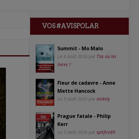
VOS #AVISPOLAR
Summit - Mo Malo
Le
6 août 2026
par
T’as où les
livres ?
Fleur de cadavre - Anne
Mette Hancock
Le
5 août 2026
par
stokely
Prague fatale - Philip
Kerr
Le
5 août 2026
par
spitfire89