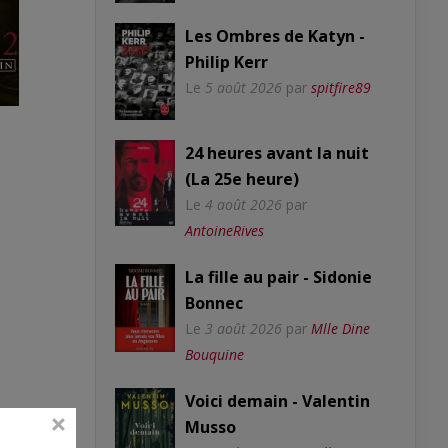
Les Ombres de Katyn -
Philip Kerr
Le
5 août 2026
par
spitfire89
24 heures avant la nuit
(La 25e heure)
Le
4 août 2026
par
AntoineRives
La fille au pair - Sidonie
Bonnec
Le
3 août 2026
par
Mlle Dine
Bouquine
Voici demain - Valentin
Musso