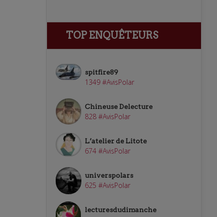
TOP ENQUÊTEURS
spitfire89
1349 #AvisPolar
Chineuse Delecture
828 #AvisPolar
L’atelier de Litote
674 #AvisPolar
universpolars
625 #AvisPolar
lecturesdudimanche