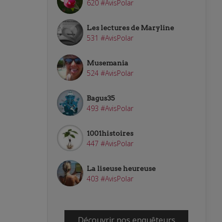
620 #AvisPolar
Les lectures de Maryline
531 #AvisPolar
Musemania
524 #AvisPolar
Bagus35
493 #AvisPolar
1001histoires
447 #AvisPolar
La liseuse heureuse
403 #AvisPolar
Découvrir nos enquêteurs