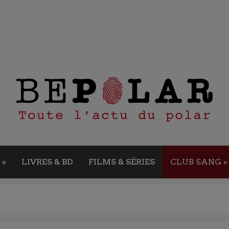
»
LIVRES & BD
FILMS & SÉRIES
CLUB SANG
»