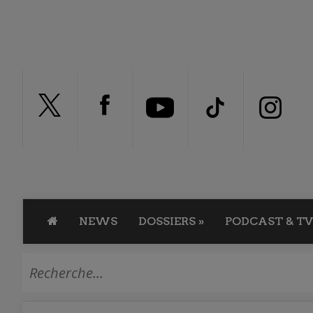
NEWS
DOSSIERS
»
PODCAST & TV