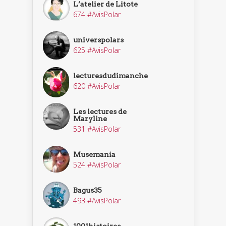
L’atelier de Litote
674 #AvisPolar
universpolars
625 #AvisPolar
lecturesdudimanche
620 #AvisPolar
Les lectures de
Maryline
531 #AvisPolar
Musemania
524 #AvisPolar
Bagus35
493 #AvisPolar