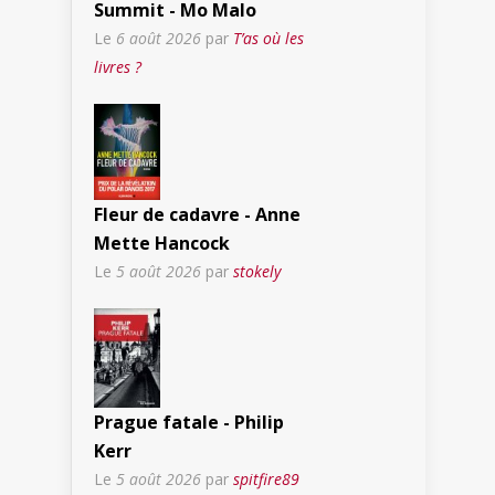
Summit - Mo Malo
Le
6 août 2026
par
T’as où les
livres ?
Fleur de cadavre - Anne
Mette Hancock
Le
5 août 2026
par
stokely
Prague fatale - Philip
Kerr
Le
5 août 2026
par
spitfire89