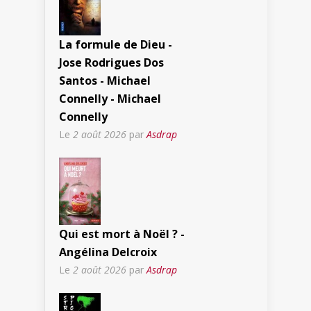
La formule de Dieu -
Jose Rodrigues Dos
Santos - Michael
Connelly - Michael
Connelly
Le
2 août 2026
par
Asdrap
Qui est mort à Noël ? -
Angélina Delcroix
Le
2 août 2026
par
Asdrap