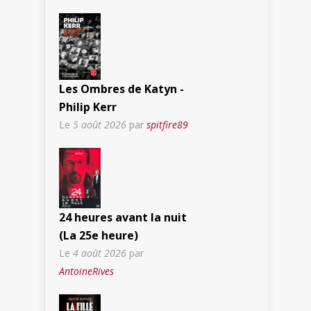
Les Ombres de Katyn -
Philip Kerr
Le
5 août 2026
par
spitfire89
24 heures avant la nuit
(La 25e heure)
Le
4 août 2026
par
AntoineRives