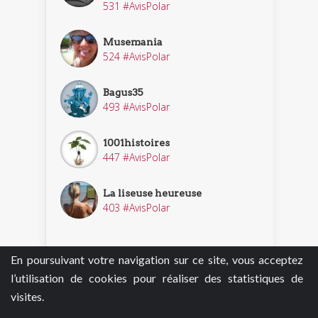
531 #AvisPolar
Musemania
524 #AvisPolar
Bagus35
493 #AvisPolar
1001histoires
447 #AvisPolar
La liseuse heureuse
403 #AvisPolar
En poursuivant votre navigation sur ce site, vous acceptez
Découvrir nos enquêteurs
l’utilisation de cookies pour réaliser des statistiques de
visites.