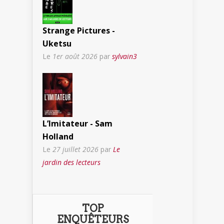
Strange Pictures -
Uketsu
Le
1er août 2026
par
sylvain3
L’Imitateur - Sam
Holland
Le
27 juillet 2026
par
Le
jardin des lecteurs
TOP
ENQUÊTEURS