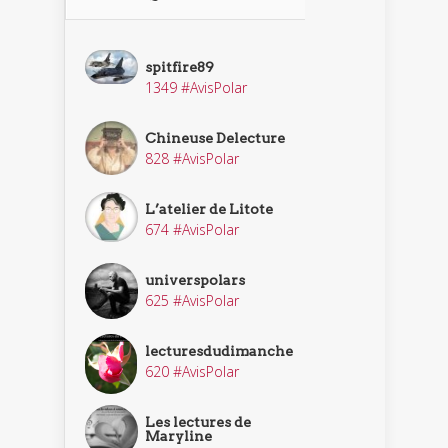
spitfire89
1349 #AvisPolar
Chineuse Delecture
828 #AvisPolar
L’atelier de Litote
674 #AvisPolar
universpolars
625 #AvisPolar
lecturesdudimanche
620 #AvisPolar
Les lectures de
Maryline