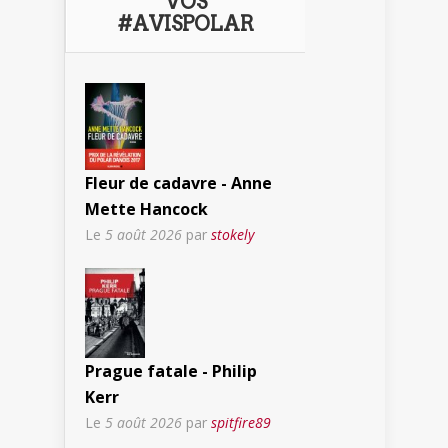
VOS
#AVISPOLAR
Fleur de cadavre - Anne
Mette Hancock
Le
5 août 2026
par
stokely
Prague fatale - Philip
Kerr
Le
5 août 2026
par
spitfire89