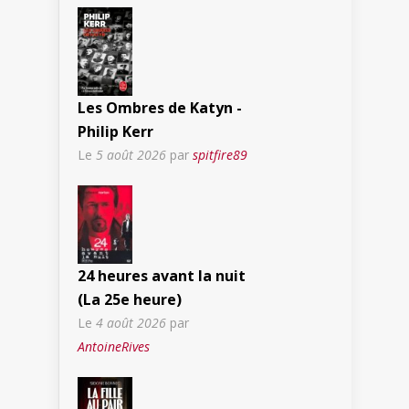
Les Ombres de Katyn -
Philip Kerr
Le
5 août 2026
par
spitfire89
24 heures avant la nuit
(La 25e heure)
Le
4 août 2026
par
AntoineRives