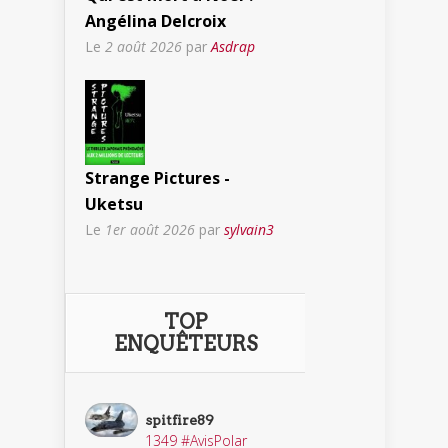
Angélina Delcroix
Le
2 août 2026
par
Asdrap
Strange Pictures -
Uketsu
Le
1er août 2026
par
sylvain3
TOP
ENQUÊTEURS
spitfire89
1349 #AvisPolar