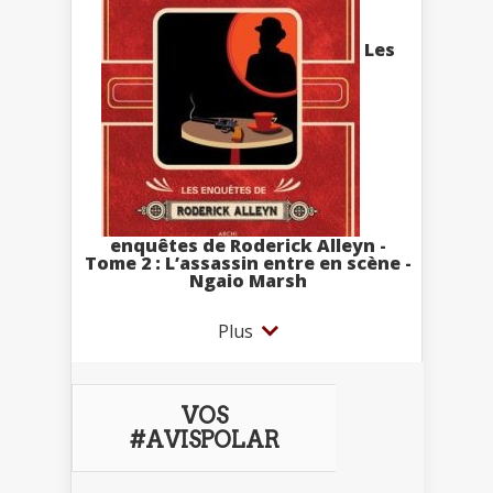
Les
enquêtes de Roderick Alleyn -
Tome 2 : L’assassin entre en scène -
Ngaio Marsh
Plus
VOS
#AVISPOLAR