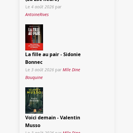
Le
4 août 2026
par
AntoineRives
La fille au pair - Sidonie
Bonnec
Le
3 août 2026
par
Mlle Dine
Bouquine
Voici demain - Valentin
Musso
Le
3 août 2026
par
Mlle Dine