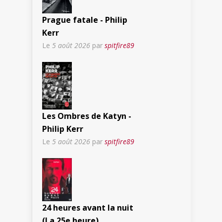
Prague fatale - Philip
Kerr
Le
5 août 2026
par
spitfire89
Les Ombres de Katyn -
Philip Kerr
Le
5 août 2026
par
spitfire89
24 heures avant la nuit
(La 25e heure)