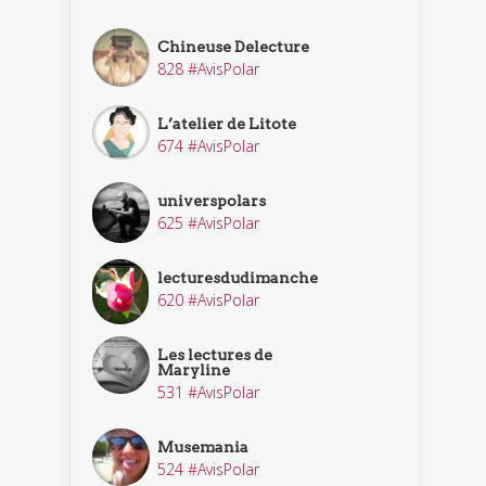
Chineuse Delecture
828 #AvisPolar
L’atelier de Litote
674 #AvisPolar
universpolars
625 #AvisPolar
lecturesdudimanche
620 #AvisPolar
Les lectures de
Maryline
531 #AvisPolar
Musemania
524 #AvisPolar