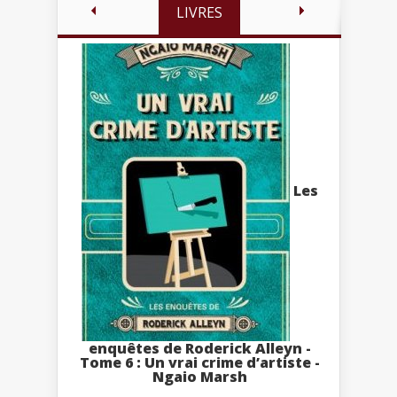
LIVRES
Les
enquêtes de Roderick Alleyn -
Tome 6 : Un vrai crime d’artiste -
Ngaio Marsh