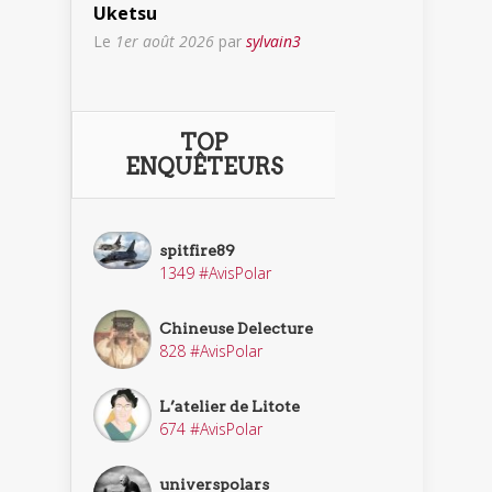
Uketsu
Le
1er août 2026
par
sylvain3
TOP
ENQUÊTEURS
spitfire89
1349 #AvisPolar
Chineuse Delecture
828 #AvisPolar
L’atelier de Litote
674 #AvisPolar
universpolars