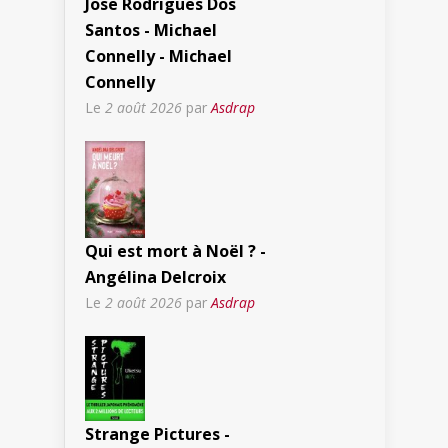
Jose Rodrigues Dos
Santos - Michael
Connelly - Michael
Connelly
Le
2 août 2026
par
Asdrap
Qui est mort à Noël ? -
Angélina Delcroix
Le
2 août 2026
par
Asdrap
Strange Pictures -