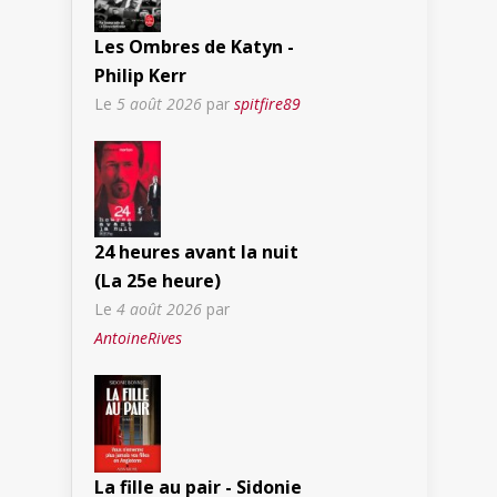
Les Ombres de Katyn -
Philip Kerr
Le
5 août 2026
par
spitfire89
24 heures avant la nuit
(La 25e heure)
Le
4 août 2026
par
AntoineRives
La fille au pair - Sidonie