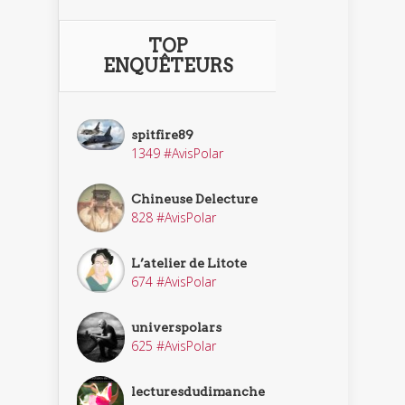
TOP
ENQUÊTEURS
spitfire89
1349 #AvisPolar
Chineuse Delecture
828 #AvisPolar
L’atelier de Litote
674 #AvisPolar
universpolars
625 #AvisPolar
lecturesdudimanche