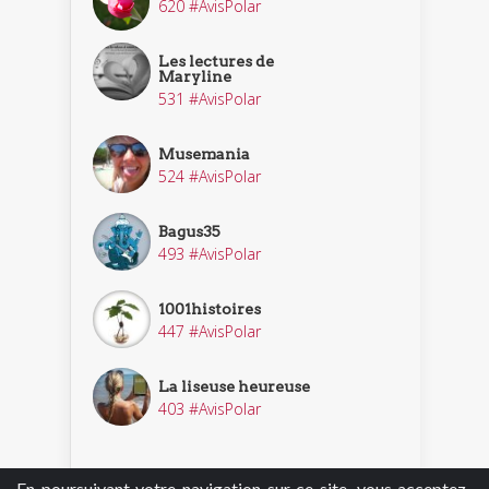
620 #AvisPolar
Les lectures de
Maryline
531 #AvisPolar
Musemania
524 #AvisPolar
Bagus35
493 #AvisPolar
1001histoires
447 #AvisPolar
La liseuse heureuse
403 #AvisPolar
En poursuivant votre navigation sur ce site, vous acceptez