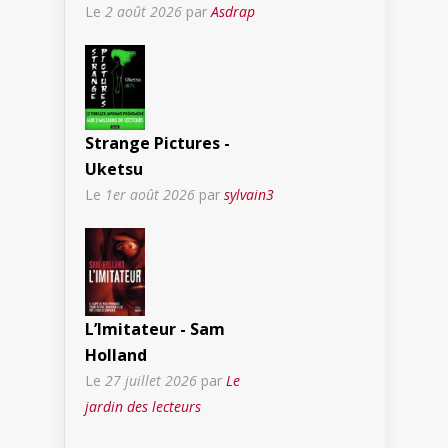
Le
2 août 2026
par
Asdrap
Strange Pictures -
Uketsu
Le
1er août 2026
par
sylvain3
L’Imitateur - Sam
Holland
Le
27 juillet 2026
par
Le
jardin des lecteurs