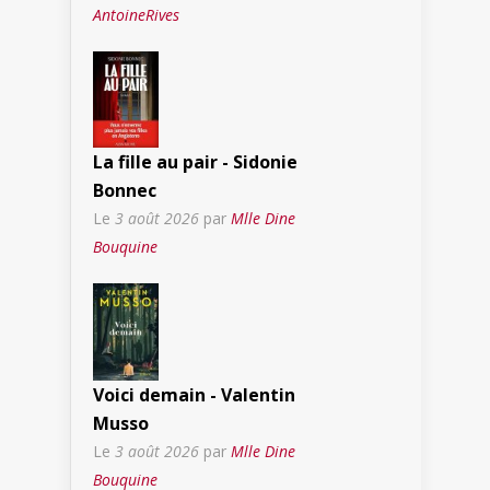
AntoineRives
La fille au pair - Sidonie
Bonnec
Le
3 août 2026
par
Mlle Dine
Bouquine
Voici demain - Valentin
Musso
Le
3 août 2026
par
Mlle Dine
Bouquine