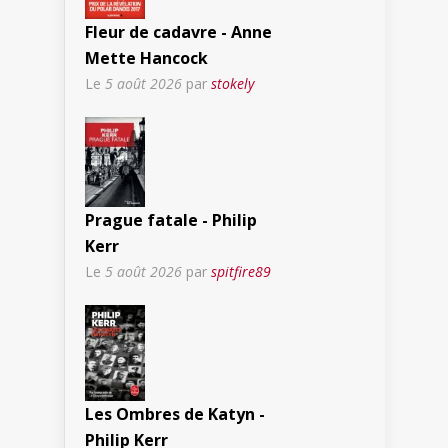
Fleur de cadavre - Anne
Mette Hancock
Le
5 août 2026
par
stokely
Prague fatale - Philip
Kerr
Le
5 août 2026
par
spitfire89
Les Ombres de Katyn -
Philip Kerr