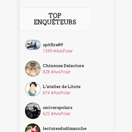
TOP
ENQUÊTEURS
spitfire89
1349 #AvisPolar
Chineuse Delecture
828 #AvisPolar
L’atelier de Litote
674 #AvisPolar
universpolars
625 #AvisPolar
lecturesdudimanche