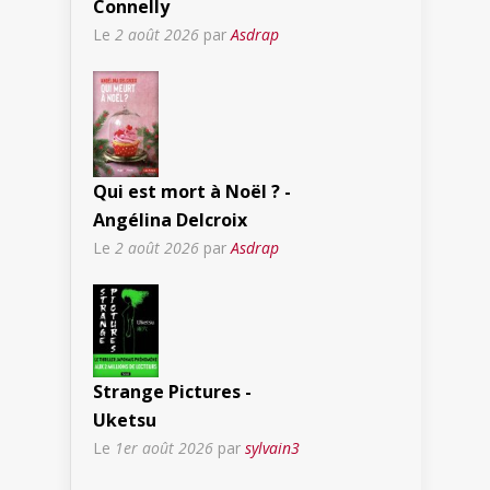
Connelly
Le
2 août 2026
par
Asdrap
Qui est mort à Noël ? -
Angélina Delcroix
Le
2 août 2026
par
Asdrap
Strange Pictures -
Uketsu
Le
1er août 2026
par
sylvain3