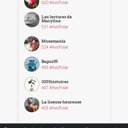
620 #AvisPolar
Les lectures de
Maryline
531 #AvisPolar
Musemania
524 #AvisPolar
Bagus35
493 #AvisPolar
1001histoires
447 #AvisPolar
La liseuse heureuse
403 #AvisPolar