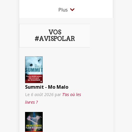
Plus
VOS
#AVISPOLAR
Summit - Mo Malo
Le
6 août 2026
par
T’as où les
livres ?