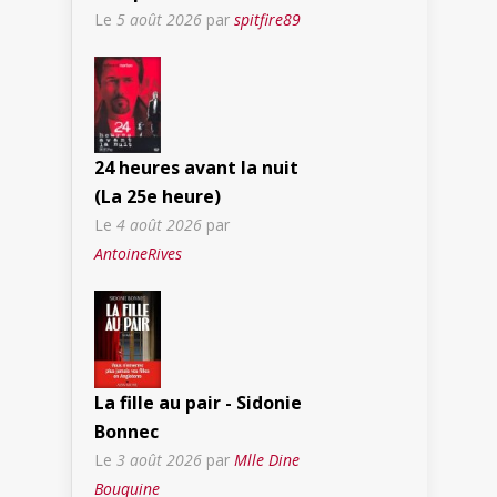
Le
5 août 2026
par
spitfire89
24 heures avant la nuit
(La 25e heure)
Le
4 août 2026
par
AntoineRives
La fille au pair - Sidonie
Bonnec
Le
3 août 2026
par
Mlle Dine
Bouquine