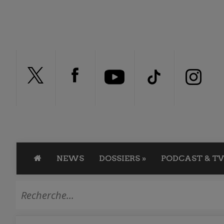
NEWS
DOSSIERS
»
PODCAST & TV