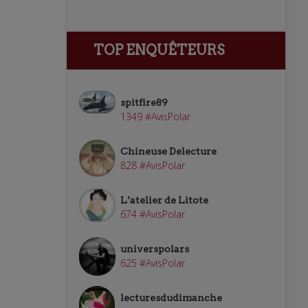
TOP ENQUÊTEURS
spitfire89
1349 #AvisPolar
Chineuse Delecture
828 #AvisPolar
L’atelier de Litote
674 #AvisPolar
universpolars
625 #AvisPolar
lecturesdudimanche