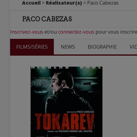
Accueil
>
Réalisateur(s)
> Paco Cabezas
PACO CABEZAS
Inscrivez-vous
et/ou
connectez-vous
pour vous inscrire
FILMS/SÉRIES
NEWS
BIOGRAPHIE
VI