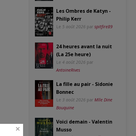
Les Ombres de Katyn -
Philip Kerr
Le
5 août 2026
par
spitfire89
24 heures avant la nuit
(La 25e heure)
Le
4 août 2026
par
AntoineRives
La fille au pair - Sidonie
Bonnec
Le
3 août 2026
par
Mlle Dine
Bouquine
Voici demain - Valentin
Musso