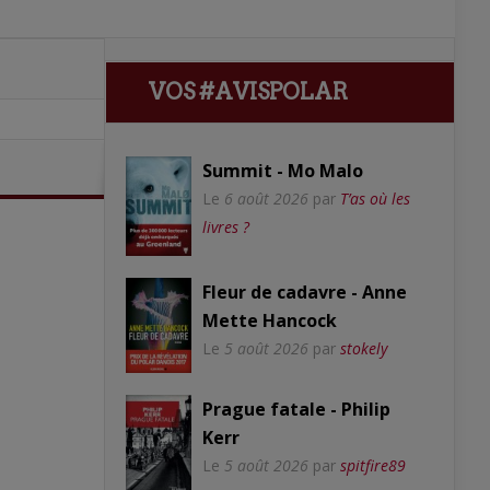
VOS #AVISPOLAR
Summit - Mo Malo
Le
6 août 2026
par
T’as où les
livres ?
Fleur de cadavre - Anne
Mette Hancock
Le
5 août 2026
par
stokely
Prague fatale - Philip
Kerr
Le
5 août 2026
par
spitfire89