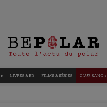
»
LIVRES & BD
FILMS & SÉRIES
CLUB SANG
»