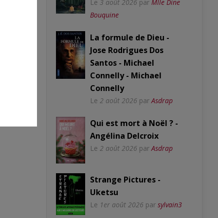
Le
3 août 2026
par
Mlle Dine
Bouquine
La formule de Dieu -
Jose Rodrigues Dos
Santos - Michael
Connelly - Michael
Connelly
Le
2 août 2026
par
Asdrap
Qui est mort à Noël ? -
Angélina Delcroix
Le
2 août 2026
par
Asdrap
Strange Pictures -
Uketsu
Le
1er août 2026
par
sylvain3