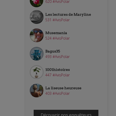
620 #AvisPolar
Les lectures de Maryline
531 #AvisPolar
Musemania
524 #AvisPolar
Bagus35
493 #AvisPolar
1001histoires
447 #AvisPolar
La liseuse heureuse
403 #AvisPolar
Découvrir nos enquêteurs