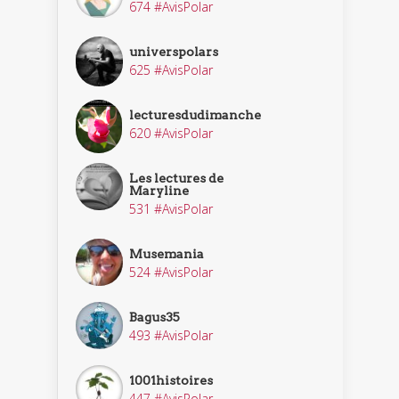
674 #AvisPolar
universpolars
625 #AvisPolar
lecturesdudimanche
620 #AvisPolar
Les lectures de
Maryline
531 #AvisPolar
Musemania
524 #AvisPolar
Bagus35
493 #AvisPolar
1001histoires
447 #AvisPolar