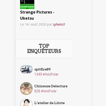
Strange Pictures -
Uketsu
Le
1er août 2026
par
sylvain3
TOP
ENQUÊTEURS
spitfire89
1349 #AvisPolar
Chineuse Delecture
828 #AvisPolar
L’atelier de Litote