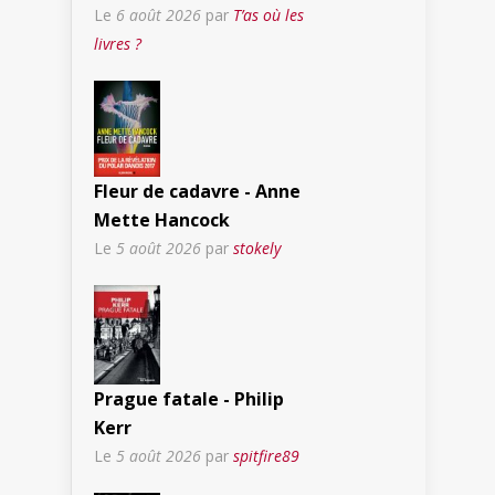
Le
6 août 2026
par
T’as où les
livres ?
Fleur de cadavre - Anne
Mette Hancock
Le
5 août 2026
par
stokely
Prague fatale - Philip
Kerr
Le
5 août 2026
par
spitfire89