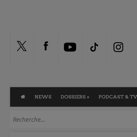
NEWS
DOSSIERS
»
PODCAST & TV