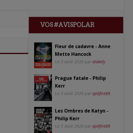
VOS #AVISPOLAR
Fleur de cadavre - Anne
Mette Hancock
Le
5 août 2026
par
stokely
Prague fatale - Philip
Kerr
Le
5 août 2026
par
spitfire89
Les Ombres de Katyn -
Philip Kerr
Le
5 août 2026
par
spitfire89