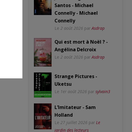
Santos - Michael
Connelly - Michael
Connelly
Le
2 août 2026
par
Asdrap
Qui est mort à Noël ? -
Angélina Delcroix
Le
2 août 2026
par
Asdrap
Strange Pictures -
Uketsu
Le
1er août 2026
par
sylvain3
L’Imitateur - Sam
Holland
Le
27 juillet 2026
par
Le
jardin des lecteurs