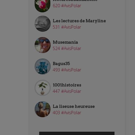
620 #AvisPolar
Les lectures de Maryline
531 #AvisPolar
Musemania
524 #AvisPolar
Bagus35
493 #AvisPolar
1001histoires
447 #AvisPolar
La liseuse heureuse
403 #AvisPolar