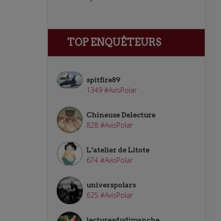
TOP ENQUÊTEURS
spitfire89
1349 #AvisPolar
Chineuse Delecture
828 #AvisPolar
L’atelier de Litote
674 #AvisPolar
universpolars
625 #AvisPolar
lecturesdudimanche