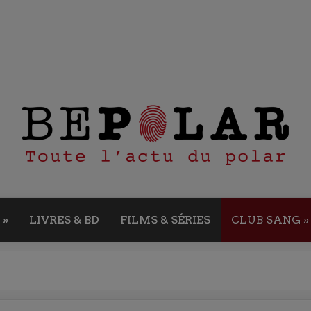
»
LIVRES & BD
FILMS & SÉRIES
CLUB SANG
»