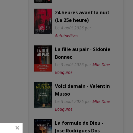
24 heures avant la nuit
(La 25e heure)
Le
4 août 2026
par
AntoineRives
La fille au pair - Sidonie
Bonnec
Le
3 août 2026
par
Mlle Dine
Bouquine
Voici demain - Valentin
Musso
Le
3 août 2026
par
Mlle Dine
Bouquine
La formule de Dieu -
Jose Rodrigues Dos