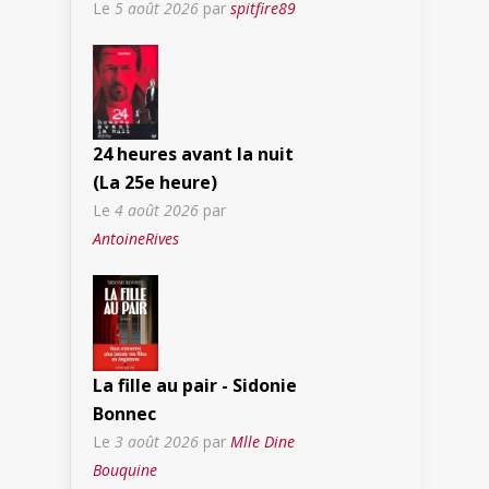
Le
5 août 2026
par
spitfire89
24 heures avant la nuit
(La 25e heure)
Le
4 août 2026
par
AntoineRives
La fille au pair - Sidonie
Bonnec
Le
3 août 2026
par
Mlle Dine
Bouquine