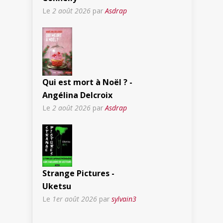
Le
2 août 2026
par
Asdrap
Qui est mort à Noël ? -
Angélina Delcroix
Le
2 août 2026
par
Asdrap
Strange Pictures -
Uketsu
Le
1er août 2026
par
sylvain3