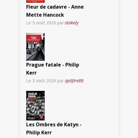
Fleur de cadavre - Anne
Mette Hancock
Le
5 août 2026
par
stokely
Prague fatale - Philip
Kerr
Le
5 août 2026
par
spitfire89
Les Ombres de Katyn -
Philip Kerr