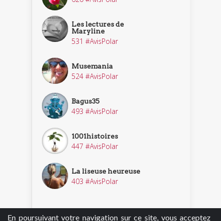
Les lectures de
Maryline
531 #AvisPolar
Musemania
524 #AvisPolar
Bagus35
493 #AvisPolar
1001histoires
447 #AvisPolar
La liseuse heureuse
403 #AvisPolar
En poursuivant votre navigation sur ce site, vous acceptez