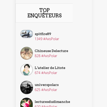
TOP
ENQUÊTEURS
spitfire89
1349 #AvisPolar
Chineuse Delecture
828 #AvisPolar
L’atelier de Litote
674 #AvisPolar
universpolars
625 #AvisPolar
lecturesdudimanche
620 #AvisPolar