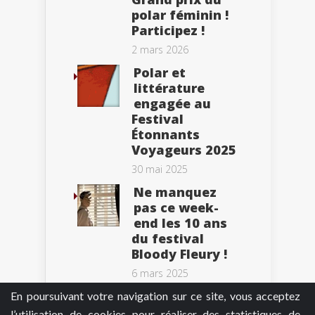
polar féminin !
Participez !
2 mars 2026
Polar et
littérature
engagée au
Festival
Étonnants
Voyageurs 2025
30 mai 2025
Ne manquez
pas ce week-
end les 10 ans
du festival
Bloody Fleury !
6 mars 2025
En poursuivant votre navigation sur ce site, vous acceptez
l’utilisation de cookies pour réaliser des statistiques de