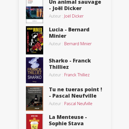
Un animal sauvage
- Joël Dicker
Auteur :
Joël Dicker
Lucia - Bernard
Minier
Auteur :
Bernard Minier
Sharko - Franck
Thilliez
Auteur :
Franck Thilliez
Tu ne tueras point !
- Pascal Neufville
Auteur :
Pascal Neufville
La Menteuse -
Sophie Stava