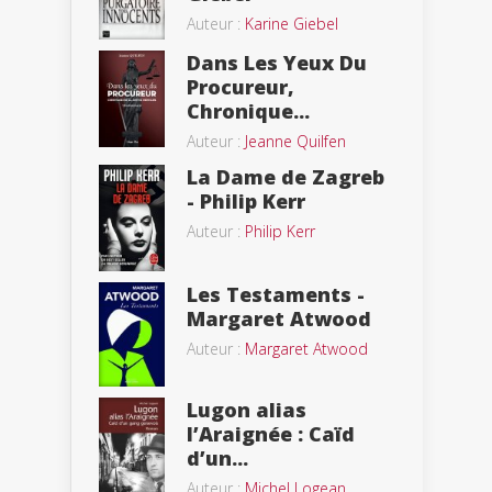
Auteur :
Karine Giebel
Dans Les Yeux Du
Procureur,
Chronique...
Auteur :
Jeanne Quilfen
La Dame de Zagreb
- Philip Kerr
Auteur :
Philip Kerr
Les Testaments -
Margaret Atwood
Auteur :
Margaret Atwood
Lugon alias
l’Araignée : Caïd
d’un...
Auteur :
Michel Logean