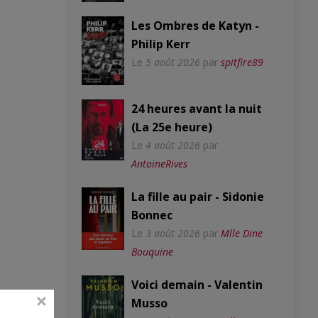
Les Ombres de Katyn -
Philip Kerr
Le
5 août 2026
par
spitfire89
24 heures avant la nuit
(La 25e heure)
Le
4 août 2026
par
AntoineRives
La fille au pair - Sidonie
Bonnec
Le
3 août 2026
par
Mlle Dine
Bouquine
Voici demain - Valentin
Musso