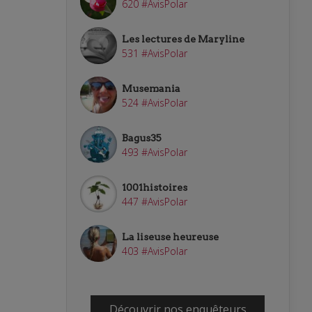
620 #AvisPolar
Les lectures de Maryline
531 #AvisPolar
Musemania
524 #AvisPolar
Bagus35
493 #AvisPolar
1001histoires
447 #AvisPolar
La liseuse heureuse
403 #AvisPolar
Découvrir nos enquêteurs