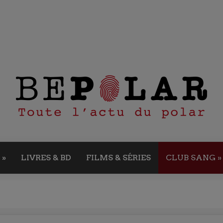
»
LIVRES & BD
FILMS & SÉRIES
CLUB SANG
»