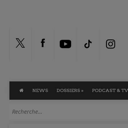
NEWS
DOSSIERS
»
PODCAST & TV