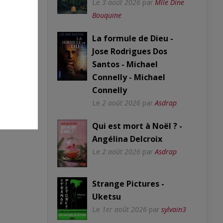
Le
3 août 2026
par
Mlle Dine
Bouquine
La formule de Dieu -
Jose Rodrigues Dos
Santos - Michael
Connelly - Michael
Connelly
Le
2 août 2026
par
Asdrap
Qui est mort à Noël ? -
Angélina Delcroix
Le
2 août 2026
par
Asdrap
Strange Pictures -
Uketsu
Le
1er août 2026
par
sylvain3