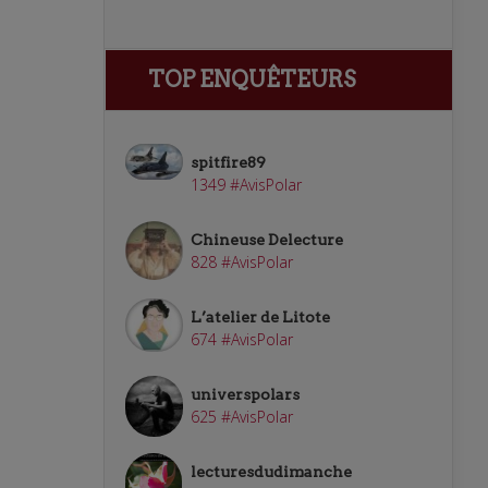
TOP ENQUÊTEURS
spitfire89
1349 #AvisPolar
Chineuse Delecture
828 #AvisPolar
L’atelier de Litote
674 #AvisPolar
universpolars
625 #AvisPolar
lecturesdudimanche