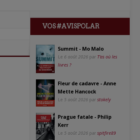
VOS #AVISPOLAR
Summit - Mo Malo
Le
6 août 2026
par
T’as où les
livres ?
Fleur de cadavre - Anne
Mette Hancock
Le
5 août 2026
par
stokely
Prague fatale - Philip
Kerr
Le
5 août 2026
par
spitfire89