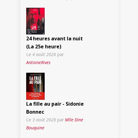
24 heures avant la nuit
(La 25e heure)
Le
4 août 2026
par
AntoineRives
La fille au pair - Sidonie
Bonnec
Le
3 août 2026
par
Mlle Dine
Bouquine