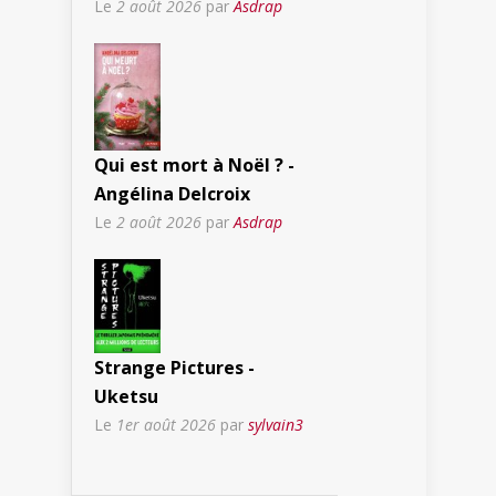
Le
2 août 2026
par
Asdrap
Qui est mort à Noël ? -
Angélina Delcroix
Le
2 août 2026
par
Asdrap
Strange Pictures -
Uketsu
Le
1er août 2026
par
sylvain3