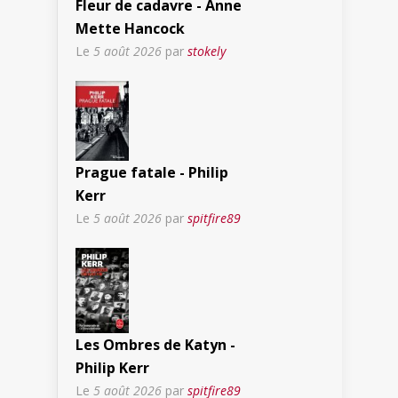
Fleur de cadavre - Anne
Mette Hancock
Le
5 août 2026
par
stokely
Prague fatale - Philip
Kerr
Le
5 août 2026
par
spitfire89
Les Ombres de Katyn -
Philip Kerr
Le
5 août 2026
par
spitfire89