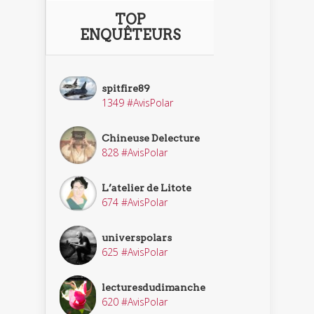
TOP
ENQUÊTEURS
spitfire89
1349 #AvisPolar
Chineuse Delecture
828 #AvisPolar
L’atelier de Litote
674 #AvisPolar
universpolars
625 #AvisPolar
lecturesdudimanche
620 #AvisPolar