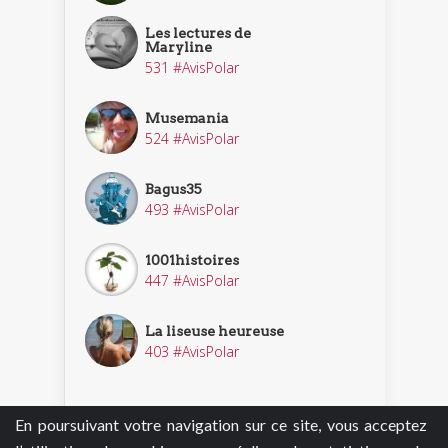
Les lectures de
Maryline
531 #AvisPolar
Musemania
524 #AvisPolar
Bagus35
493 #AvisPolar
1001histoires
447 #AvisPolar
La liseuse heureuse
403 #AvisPolar
En poursuivant votre navigation sur ce site, vous acceptez
Découvrir nos enquêteurs