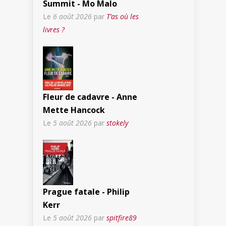
Summit - Mo Malo
Le
6 août 2026
par
T’as où les
livres ?
Fleur de cadavre - Anne
Mette Hancock
Le
5 août 2026
par
stokely
Prague fatale - Philip
Kerr
Le
5 août 2026
par
spitfire89