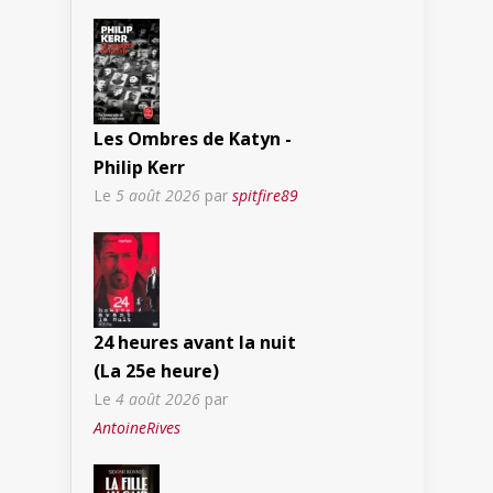
Les Ombres de Katyn -
Philip Kerr
Le
5 août 2026
par
spitfire89
24 heures avant la nuit
(La 25e heure)
Le
4 août 2026
par
AntoineRives