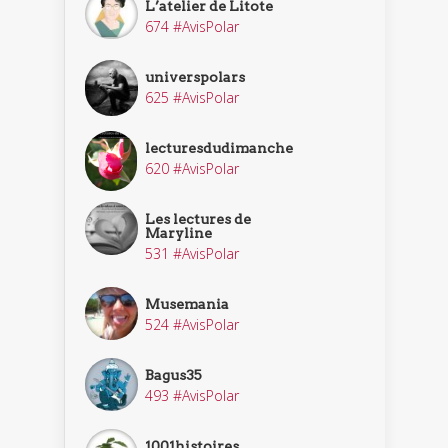
L’atelier de Litote
674 #AvisPolar
universpolars
625 #AvisPolar
lecturesdudimanche
620 #AvisPolar
Les lectures de
Maryline
531 #AvisPolar
Musemania
524 #AvisPolar
Bagus35
493 #AvisPolar
1001histoires