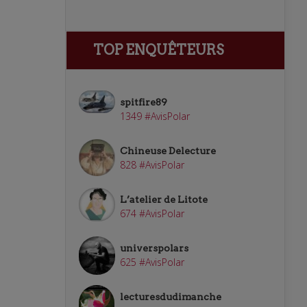
TOP ENQUÊTEURS
spitfire89
1349 #AvisPolar
Chineuse Delecture
828 #AvisPolar
L’atelier de Litote
674 #AvisPolar
universpolars
625 #AvisPolar
lecturesdudimanche