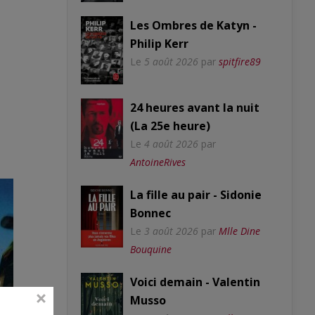
Les Ombres de Katyn -
Philip Kerr
Le
5 août 2026
par
spitfire89
24 heures avant la nuit
(La 25e heure)
Le
4 août 2026
par
AntoineRives
La fille au pair - Sidonie
Bonnec
Le
3 août 2026
par
Mlle Dine
Bouquine
Voici demain - Valentin
Musso