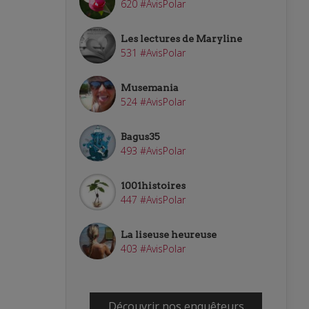
620 #AvisPolar
Les lectures de Maryline
531 #AvisPolar
Musemania
524 #AvisPolar
Bagus35
493 #AvisPolar
1001histoires
447 #AvisPolar
La liseuse heureuse
403 #AvisPolar
Découvrir nos enquêteurs