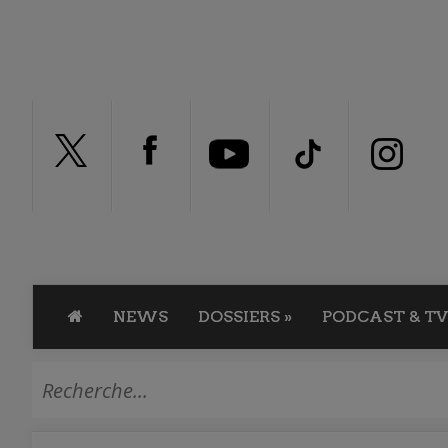
NEWS
DOSSIERS
»
PODCAST & TV