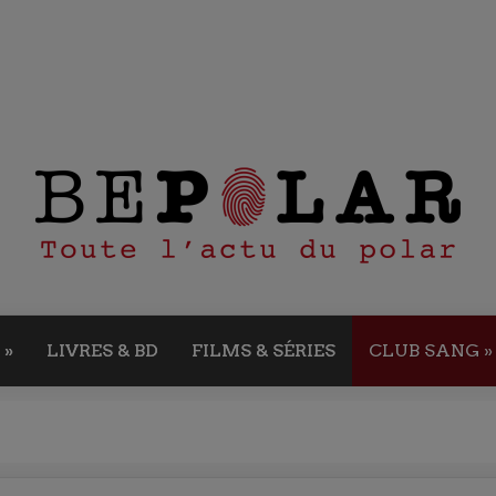
»
LIVRES & BD
FILMS & SÉRIES
CLUB SANG
»