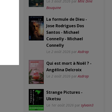
Le
3 août 2026
par
Mlle Dine
Bouquine
La formule de Dieu -
Jose Rodrigues Dos
Santos - Michael
Connelly - Michael
k
Connelly
Le
2 août 2026
par
Asdrap
Qui est mort à Noël ? -
Angélina Delcroix
Le
2 août 2026
par
Asdrap
Strange Pictures -
Uketsu
Le
1er août 2026
par
sylvain3