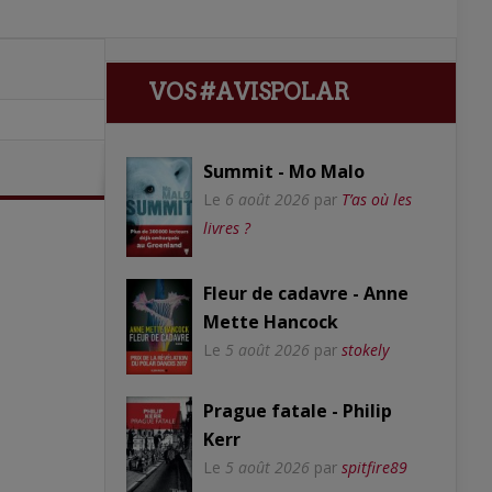
VOS #AVISPOLAR
Summit - Mo Malo
Le
6 août 2026
par
T’as où les
livres ?
Fleur de cadavre - Anne
Mette Hancock
Le
5 août 2026
par
stokely
Prague fatale - Philip
Kerr
Le
5 août 2026
par
spitfire89