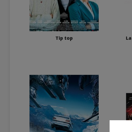
Tip top
La