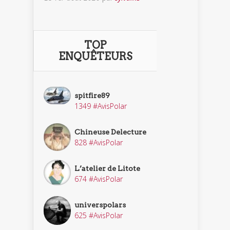
TOP
ENQUÊTEURS
spitfire89
1349 #AvisPolar
Chineuse Delecture
828 #AvisPolar
L’atelier de Litote
674 #AvisPolar
universpolars
625 #AvisPolar