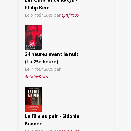
Les Ombres de Katyn -
Philip Kerr
Le
5 août 2026
par
spitfire89
24 heures avant la nuit
(La 25e heure)
Le
4 août 2026
par
AntoineRives
La fille au pair - Sidonie
Bonnec