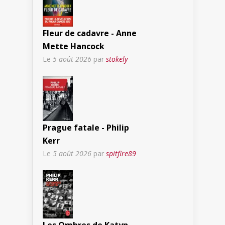
Fleur de cadavre - Anne
Mette Hancock
Le
5 août 2026
par
stokely
Prague fatale - Philip
Kerr
Le
5 août 2026
par
spitfire89