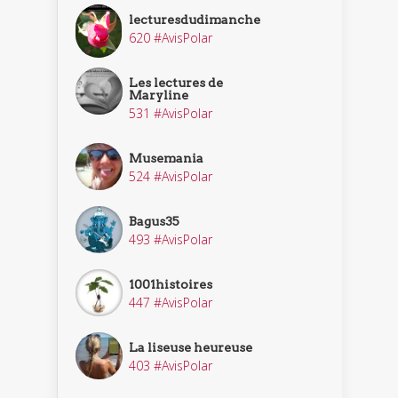
lecturesdudimanche
620 #AvisPolar
Les lectures de
Maryline
531 #AvisPolar
Musemania
524 #AvisPolar
Bagus35
493 #AvisPolar
1001histoires
447 #AvisPolar
La liseuse heureuse
403 #AvisPolar