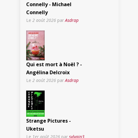
Connelly - Michael
Connelly
Le
2 août 2026
par
Asdrap
Qui est mort à Noël ? -
Angélina Delcroix
Le
2 août 2026
par
Asdrap
Strange Pictures -
Uketsu
Le
1er août 2026
par
sylvain3