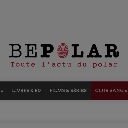
»
LIVRES & BD
FILMS & SÉRIES
CLUB SANG
»