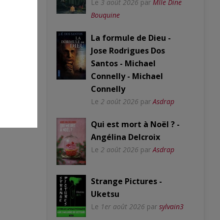
Le
3 août 2026
par
Mlle Dine
Bouquine
La formule de Dieu -
Jose Rodrigues Dos
Santos - Michael
Connelly - Michael
Connelly
Le
2 août 2026
par
Asdrap
Qui est mort à Noël ? -
Angélina Delcroix
Le
2 août 2026
par
Asdrap
Strange Pictures -
Uketsu
Le
1er août 2026
par
sylvain3