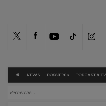
NEWS
DOSSIERS
»
PODCAST & TV