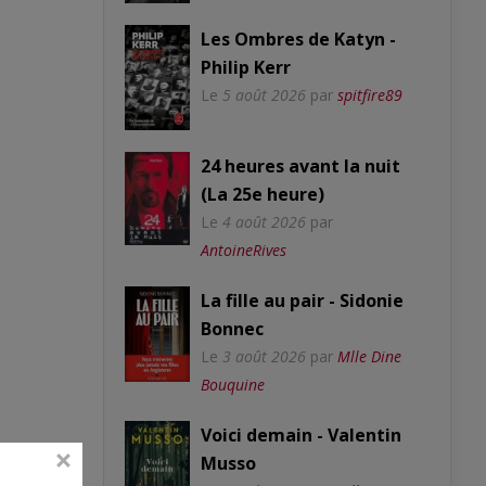
Les Ombres de Katyn -
Philip Kerr
Le
5 août 2026
par
spitfire89
24 heures avant la nuit
(La 25e heure)
Le
4 août 2026
par
AntoineRives
La fille au pair - Sidonie
Bonnec
Le
3 août 2026
par
Mlle Dine
Bouquine
Voici demain - Valentin
Musso