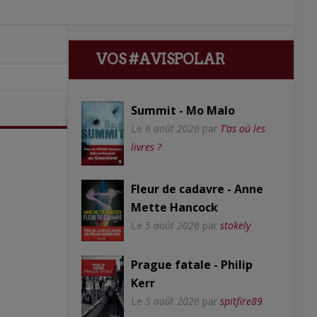
VOS #AVISPOLAR
Summit - Mo Malo
Le
6 août 2026
par
T’as où les
livres ?
Fleur de cadavre - Anne
Mette Hancock
Le
5 août 2026
par
stokely
Prague fatale - Philip
Kerr
Le
5 août 2026
par
spitfire89