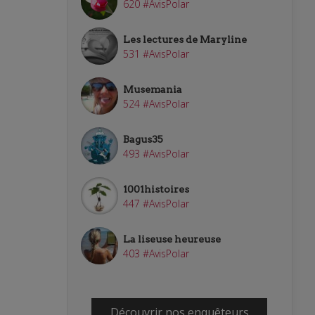
620 #AvisPolar
Les lectures de Maryline
531 #AvisPolar
Musemania
524 #AvisPolar
Bagus35
493 #AvisPolar
1001histoires
447 #AvisPolar
La liseuse heureuse
403 #AvisPolar
Découvrir nos enquêteurs