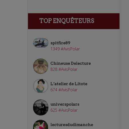
TOP ENQUÊTEURS
spitfire89
1349 #AvisPolar
Chineuse Delecture
828 #AvisPolar
L’atelier de Litote
674 #AvisPolar
universpolars
625 #AvisPolar
lecturesdudimanche