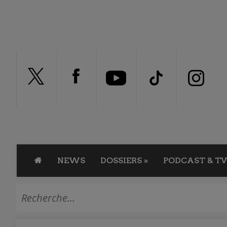
NEWS
DOSSIERS
»
PODCAST & TV