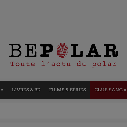
»
LIVRES & BD
FILMS & SÉRIES
CLUB SANG
»