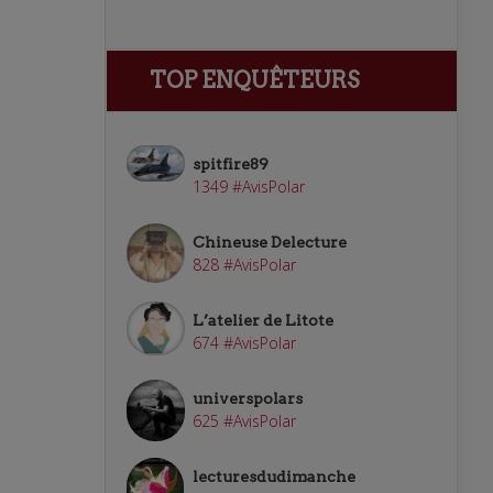
TOP ENQUÊTEURS
spitfire89
1349 #AvisPolar
Chineuse Delecture
828 #AvisPolar
L’atelier de Litote
674 #AvisPolar
universpolars
625 #AvisPolar
lecturesdudimanche