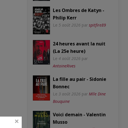
Les Ombres de Katyn -
Philip Kerr
Le
5 août 2026
par
spitfire89
24 heures avant la nuit
(La 25e heure)
Le
4 août 2026
par
AntoineRives
La fille au pair - Sidonie
Bonnec
Le
3 août 2026
par
Mlle Dine
Bouquine
Voici demain - Valentin
Musso