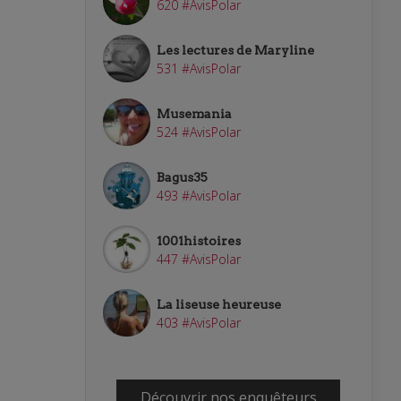
620 #AvisPolar
Les lectures de Maryline
531 #AvisPolar
Musemania
524 #AvisPolar
Bagus35
493 #AvisPolar
1001histoires
447 #AvisPolar
La liseuse heureuse
403 #AvisPolar
Découvrir nos enquêteurs