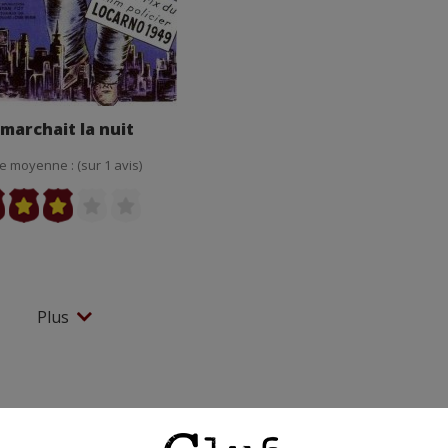
l marchait la nuit
e moyenne : (sur 1 avis)
Plus