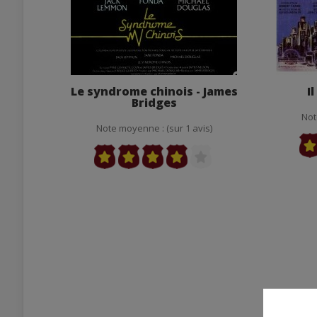
Le syndrome chinois - James
I
Bridges
Not
Note moyenne : (sur 1 avis)