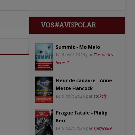
VOS #AVISPOLAR
Summit - Mo Malo
Le
6 août 2026
par
T’as où les
livres ?
Fleur de cadavre - Anne
Mette Hancock
Le
5 août 2026
par
stokely
Prague fatale - Philip
Kerr
Le
5 août 2026
par
spitfire89