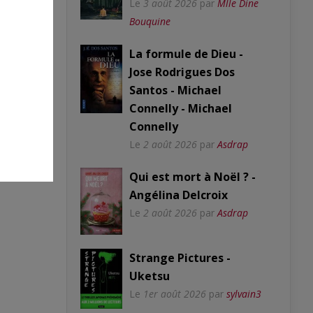
Le
3 août 2026
par
Mlle Dine
Bouquine
La formule de Dieu -
Jose Rodrigues Dos
Santos - Michael
Connelly - Michael
Connelly
Le
2 août 2026
par
Asdrap
Qui est mort à Noël ? -
Angélina Delcroix
Le
2 août 2026
par
Asdrap
Strange Pictures -
Uketsu
Le
1er août 2026
par
sylvain3