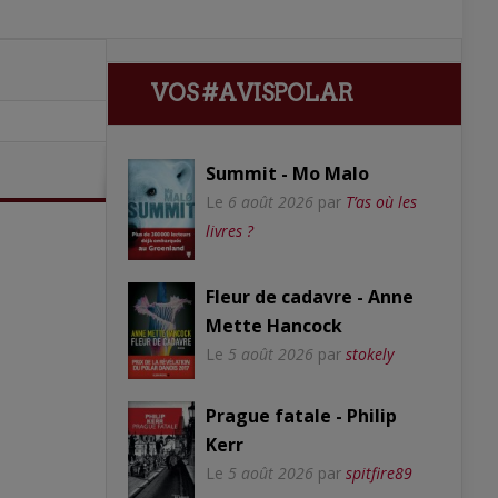
VOS #AVISPOLAR
Summit - Mo Malo
Le
6 août 2026
par
T’as où les
livres ?
Fleur de cadavre - Anne
Mette Hancock
Le
5 août 2026
par
stokely
Prague fatale - Philip
Kerr
Le
5 août 2026
par
spitfire89