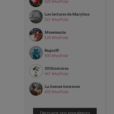
620 #AvisPolar
Les lectures de Maryline
531 #AvisPolar
Musemania
524 #AvisPolar
Bagus35
493 #AvisPolar
1001histoires
447 #AvisPolar
La liseuse heureuse
403 #AvisPolar
Découvrir nos enquêteurs