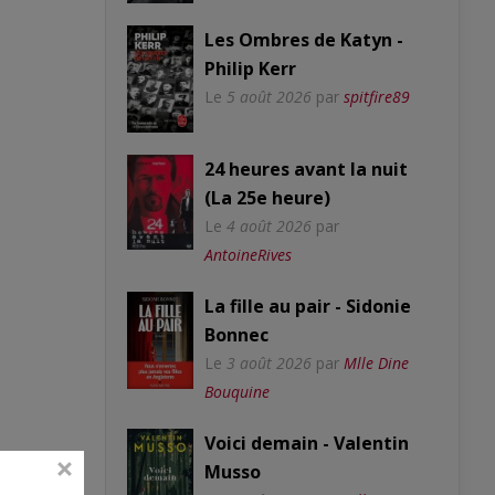
Les Ombres de Katyn -
Philip Kerr
Le
5 août 2026
par
spitfire89
24 heures avant la nuit
(La 25e heure)
Le
4 août 2026
par
AntoineRives
La fille au pair - Sidonie
Bonnec
Le
3 août 2026
par
Mlle Dine
Bouquine
Voici demain - Valentin
Musso