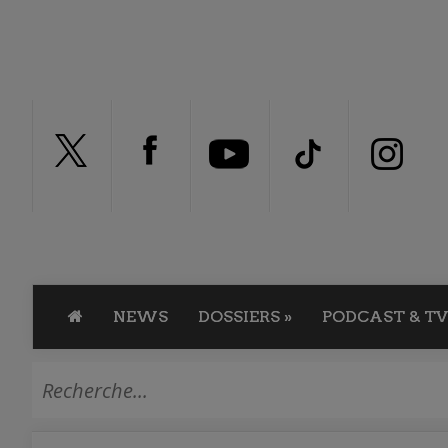
NEWS
DOSSIERS
»
PODCAST & TV