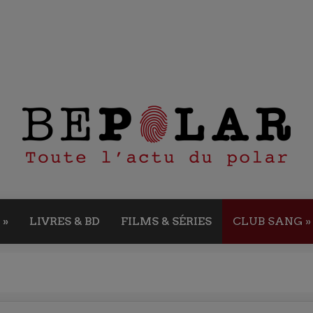
»
LIVRES & BD
FILMS & SÉRIES
CLUB SANG
»