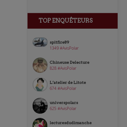
TOP ENQUÊTEURS
spitfire89
1349 #AvisPolar
Chineuse Delecture
828 #AvisPolar
L’atelier de Litote
674 #AvisPolar
universpolars
625 #AvisPolar
lecturesdudimanche