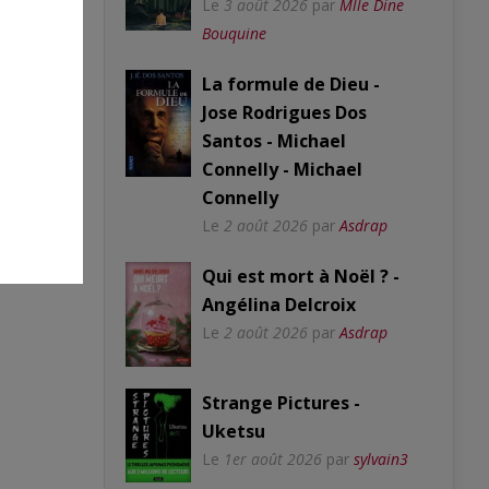
Le
3 août 2026
par
Mlle Dine
Bouquine
La formule de Dieu -
Jose Rodrigues Dos
Santos - Michael
Connelly - Michael
Connelly
Le
2 août 2026
par
Asdrap
Qui est mort à Noël ? -
Angélina Delcroix
Le
2 août 2026
par
Asdrap
Strange Pictures -
Uketsu
Le
1er août 2026
par
sylvain3