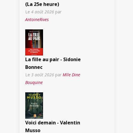
(La 25e heure)
Le
4 août 2026
par
AntoineRives
La fille au pair - Sidonie
Bonnec
Le
3 août 2026
par
Mlle Dine
Bouquine
Voici demain - Valentin
Musso