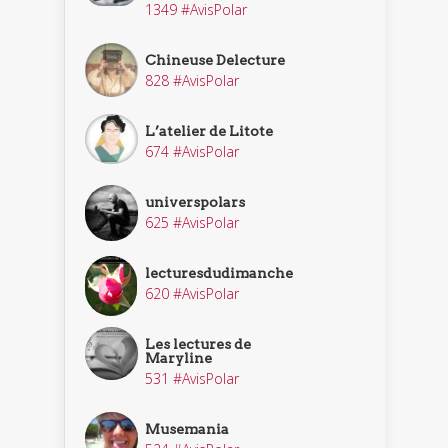
1349 #AvisPolar
Chineuse Delecture
828 #AvisPolar
L’atelier de Litote
674 #AvisPolar
universpolars
625 #AvisPolar
lecturesdudimanche
620 #AvisPolar
Les lectures de
Maryline
531 #AvisPolar
Musemania