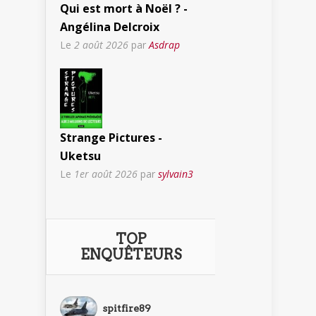
Qui est mort à Noël ? -
Angélina Delcroix
Le
2 août 2026
par
Asdrap
Strange Pictures -
Uketsu
Le
1er août 2026
par
sylvain3
TOP
ENQUÊTEURS
spitfire89