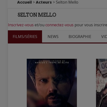
Accueil
>
Acteurs
> Selton Mello
SELTON MELLO
Inscrivez-vous
et/ou
connectez-vous
pour vous inscrire
FILMS/SÉRIES
NEWS
BIOGRAPHIE
VI