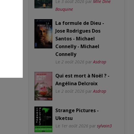
Le
3 août 2026
par
Mlle Dine
Bouquine
La formule de Dieu -
Jose Rodrigues Dos
Santos - Michael
Connelly - Michael
Connelly
Le
2 août 2026
par
Asdrap
Qui est mort à Noël ? -
Angélina Delcroix
Le
2 août 2026
par
Asdrap
Strange Pictures -
Uketsu
Le
1er août 2026
par
sylvain3