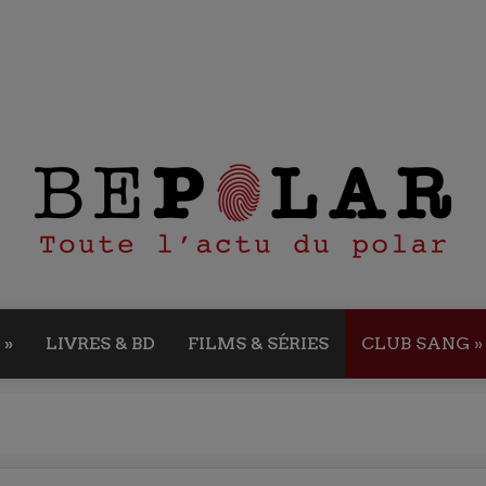
»
LIVRES & BD
FILMS & SÉRIES
CLUB SANG
»