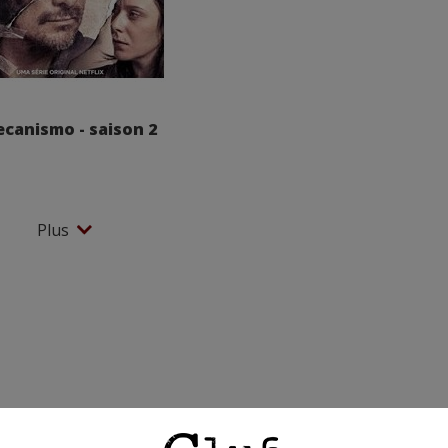
canismo - saison 2
Plus