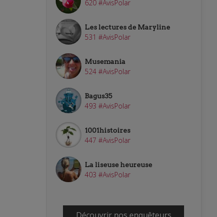
620 #AvisPolar
Les lectures de Maryline
531 #AvisPolar
Musemania
524 #AvisPolar
Bagus35
493 #AvisPolar
1001histoires
447 #AvisPolar
La liseuse heureuse
403 #AvisPolar
Découvrir nos enquêteurs