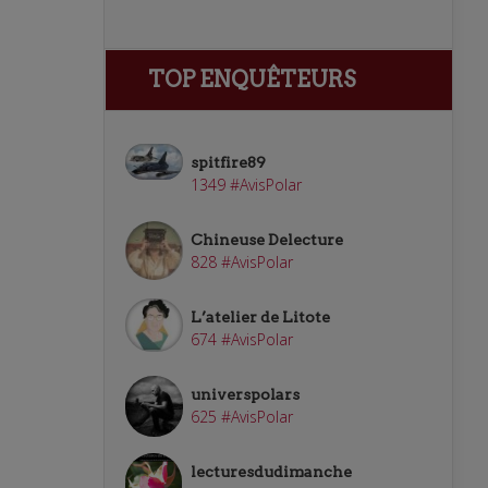
TOP ENQUÊTEURS
spitfire89
1349 #AvisPolar
Chineuse Delecture
828 #AvisPolar
L’atelier de Litote
674 #AvisPolar
universpolars
625 #AvisPolar
lecturesdudimanche