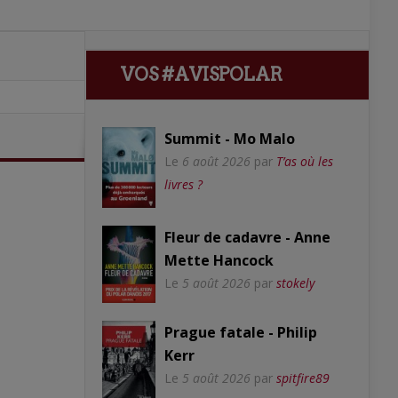
VOS #AVISPOLAR
Summit - Mo Malo
Le
6 août 2026
par
T’as où les
livres ?
Fleur de cadavre - Anne
Mette Hancock
Le
5 août 2026
par
stokely
Prague fatale - Philip
Kerr
Le
5 août 2026
par
spitfire89