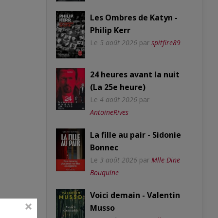
Les Ombres de Katyn -
Philip Kerr
Le
5 août 2026
par
spitfire89
24 heures avant la nuit
(La 25e heure)
Le
4 août 2026
par
AntoineRives
La fille au pair - Sidonie
Bonnec
Le
3 août 2026
par
Mlle Dine
Bouquine
Voici demain - Valentin
Musso