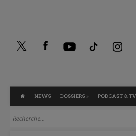
NEWS
DOSSIERS
»
PODCAST & TV