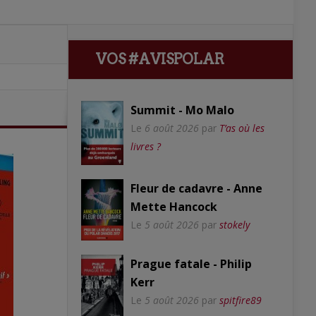
VOS #AVISPOLAR
Summit - Mo Malo
Le
6 août 2026
par
T’as où les
livres ?
Fleur de cadavre - Anne
Mette Hancock
Le
5 août 2026
par
stokely
Prague fatale - Philip
Kerr
Le
5 août 2026
par
spitfire89