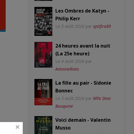
Les Ombres de Katyn -
Philip Kerr
Le
5 août 2026
par
spitfire89
24 heures avant la nuit
(La 25e heure)
Le
4 août 2026
par
AntoineRives
La fille au pair - Sidonie
Bonnec
Le
3 août 2026
par
Mlle Dine
Bouquine
Voici demain - Valentin
Musso