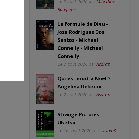
Le
3 août 2026
par
Mlle Dine
Bouquine
La formule de Dieu -
Jose Rodrigues Dos
Santos - Michael
Connelly - Michael
Connelly
Le
2 août 2026
par
Asdrap
Qui est mort à Noël ? -
Angélina Delcroix
Le
2 août 2026
par
Asdrap
Strange Pictures -
Uketsu
Le
1er août 2026
par
sylvain3