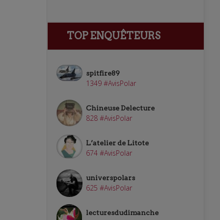
TOP ENQUÊTEURS
spitfire89
1349 #AvisPolar
Chineuse Delecture
828 #AvisPolar
L’atelier de Litote
674 #AvisPolar
universpolars
625 #AvisPolar
lecturesdudimanche