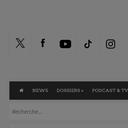
NEWS
DOSSIERS
»
PODCAST & TV