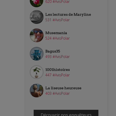
620 #AvisPolar
Les lectures de Maryline
531 #AvisPolar
Musemania
524 #AvisPolar
Bagus35
493 #AvisPolar
1001histoires
447 #AvisPolar
La liseuse heureuse
403 #AvisPolar
Découvrir nos enquêteurs