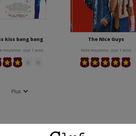
ss kiss bang bang
The Nice Guys
e moyenne : (sur 1 avis)
Note moyenne : (sur 1 avis)
Plus