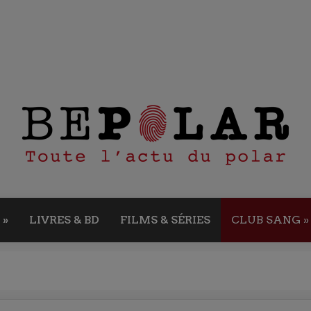
»
LIVRES & BD
FILMS & SÉRIES
CLUB SANG
»