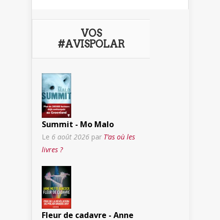
VOS
#AVISPOLAR
Summit - Mo Malo
Le
6 août 2026
par
T’as où les
livres ?
Fleur de cadavre - Anne