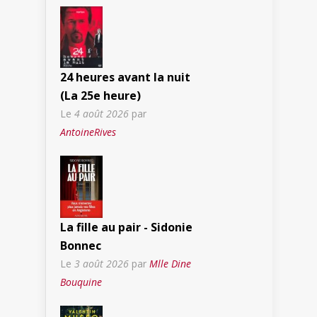
24 heures avant la nuit
(La 25e heure)
Le
4 août 2026
par
AntoineRives
La fille au pair - Sidonie
Bonnec
Le
3 août 2026
par
Mlle Dine
Bouquine