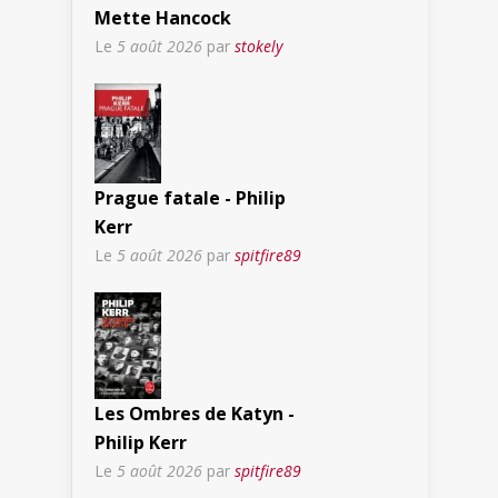
Mette Hancock
Le
5 août 2026
par
stokely
Prague fatale - Philip
Kerr
Le
5 août 2026
par
spitfire89
Les Ombres de Katyn -
Philip Kerr
Le
5 août 2026
par
spitfire89