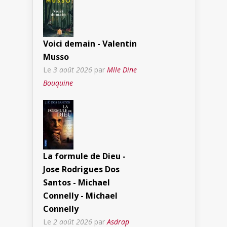
Voici demain - Valentin
Musso
Le
3 août 2026
par
Mlle Dine
Bouquine
La formule de Dieu -
Jose Rodrigues Dos
Santos - Michael
Connelly - Michael
Connelly
Le
2 août 2026
par
Asdrap