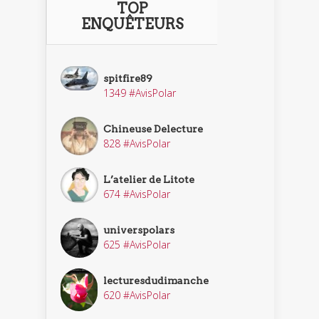
TOP
ENQUÊTEURS
spitfire89
1349 #AvisPolar
Chineuse Delecture
828 #AvisPolar
L’atelier de Litote
674 #AvisPolar
universpolars
625 #AvisPolar
lecturesdudimanche
620 #AvisPolar