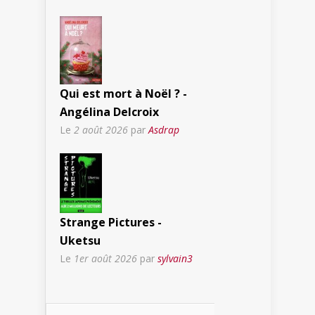
Qui est mort à Noël ? -
Angélina Delcroix
Le
2 août 2026
par
Asdrap
Strange Pictures -
Uketsu
Le
1er août 2026
par
sylvain3