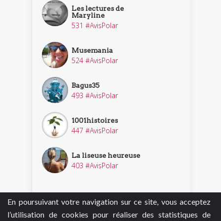
Les lectures de
Maryline
531 #AvisPolar
Musemania
524 #AvisPolar
Bagus35
493 #AvisPolar
1001histoires
447 #AvisPolar
La liseuse heureuse
403 #AvisPolar
En poursuivant votre navigation sur ce site, vous acceptez
Découvrir nos enquêteurs
l’utilisation de cookies pour réaliser des statistiques de