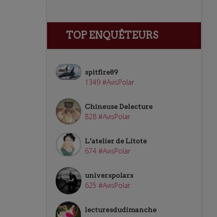
TOP ENQUÊTEURS
spitfire89
1349 #AvisPolar
Chineuse Delecture
828 #AvisPolar
L’atelier de Litote
674 #AvisPolar
universpolars
625 #AvisPolar
lecturesdudimanche