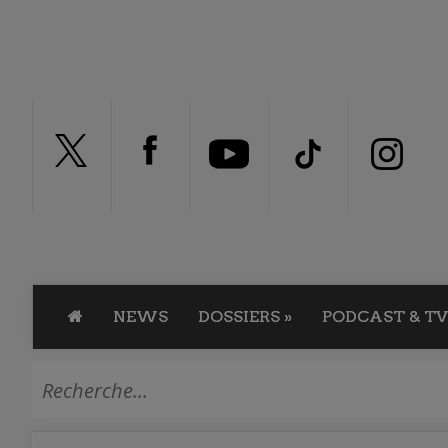
NEWS
DOSSIERS
»
PODCAST & TV