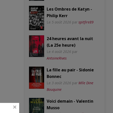
Les Ombres de Katyn -
Philip Kerr
Le
5 août 2026
par
spitfire89
24 heures avant la nuit
(La 25e heure)
Le
4 août 2026
par
AntoineRives
La fille au pair - Sidonie
Bonnec
Le
3 août 2026
par
Mlle Dine
Bouquine
Voici demain - Valentin
Musso