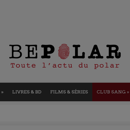
»
LIVRES & BD
FILMS & SÉRIES
CLUB SANG
»