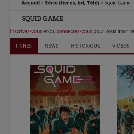
Accueil
>
Série (livres, bd, Télé)
> Squid Game
SQUID GAME
Inscrivez-vous
et/ou
connectez-vous
pour vous inscrire
FICHES
NEWS
HISTORIQUE
VIDEOS