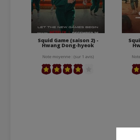
Squid Game (saison 2) -
Squi
Hwang Dong-hyeok
Hw
Note moyenne : (sur 1 avis)
Note