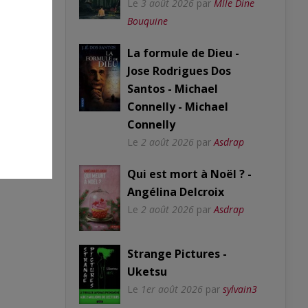
Le
3 août 2026
par
Mlle Dine
Bouquine
La formule de Dieu -
Jose Rodrigues Dos
Santos - Michael
Connelly - Michael
Connelly
Le
2 août 2026
par
Asdrap
Qui est mort à Noël ? -
Angélina Delcroix
Le
2 août 2026
par
Asdrap
Strange Pictures -
Uketsu
Le
1er août 2026
par
sylvain3