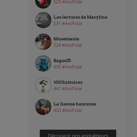
620 #AvisPolar
Les lectures de Maryline
531 #AvisPolar
Musemania
524 #AvisPolar
Bagus35
493 #AvisPolar
1001histoires
447 #AvisPolar
La liseuse heureuse
403 #AvisPolar
Découvrir nos enquêteurs