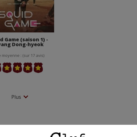
d Game (saison 1) -
ang Dong-hyeok
 moyenne : (sur 17 avis)
Plus