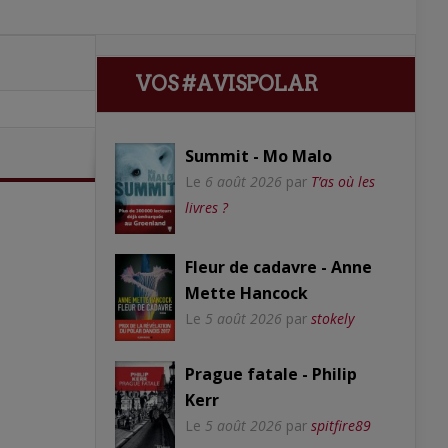
VOS #AVISPOLAR
Summit - Mo Malo
Le
6 août 2026
par
T’as où les
livres ?
Fleur de cadavre - Anne
Mette Hancock
Le
5 août 2026
par
stokely
Prague fatale - Philip
Kerr
Le
5 août 2026
par
spitfire89