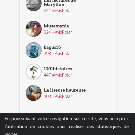
Les lectures de
Maryline
531 #AvisPolar
Musemania
524 #AvisPolar
Bagus35
493 #AvisPolar
1001histoires
447 #AvisPolar
La liseuse heureuse
403 #AvisPolar
En poursuivant votre navigation sur ce site, vous acceptez
Découvrir nos enquêteurs
l’utilisation de cookies pour réaliser des statistiques de
visites.