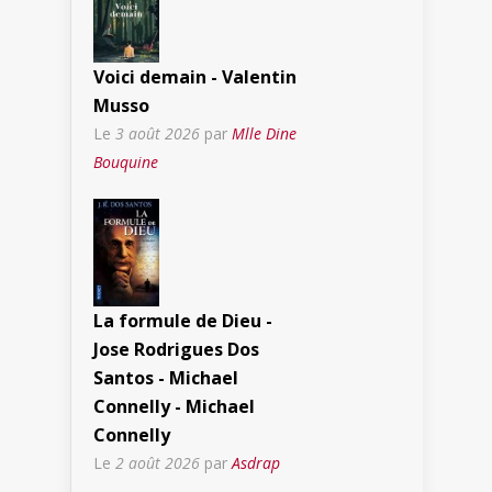
Voici demain - Valentin
Musso
Le
3 août 2026
par
Mlle Dine
Bouquine
La formule de Dieu -
Jose Rodrigues Dos
Santos - Michael
Connelly - Michael
Connelly
Le
2 août 2026
par
Asdrap