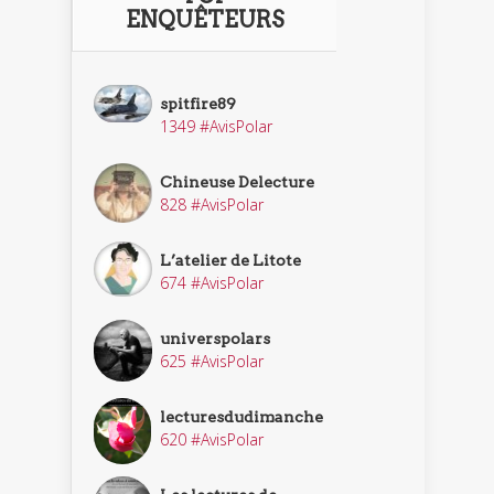
ENQUÊTEURS
spitfire89
1349 #AvisPolar
Chineuse Delecture
828 #AvisPolar
L’atelier de Litote
674 #AvisPolar
universpolars
625 #AvisPolar
lecturesdudimanche
620 #AvisPolar