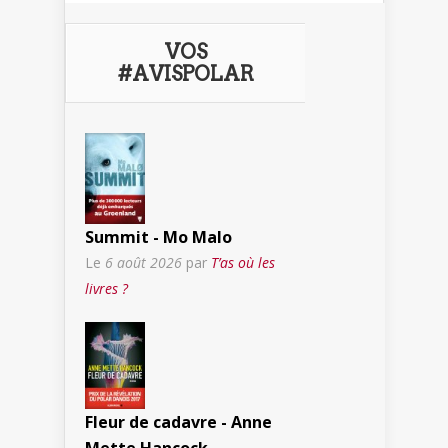
VOS
#AVISPOLAR
Summit - Mo Malo
Le
6 août 2026
par
T’as où les
livres ?
Fleur de cadavre - Anne
Mette Hancock