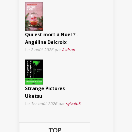
Qui est mort à Noël ? -
Angélina Delcroix
Le
2 août 2026
par
Asdrap
Strange Pictures -
Uketsu
Le
1er août 2026
par
sylvain3
TOP