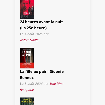
24 heures avant la nuit
(La 25e heure)
Le
4 août 2026
par
AntoineRives
La fille au pair - Sidonie
Bonnec
Le
3 août 2026
par
Mlle Dine
Bouquine