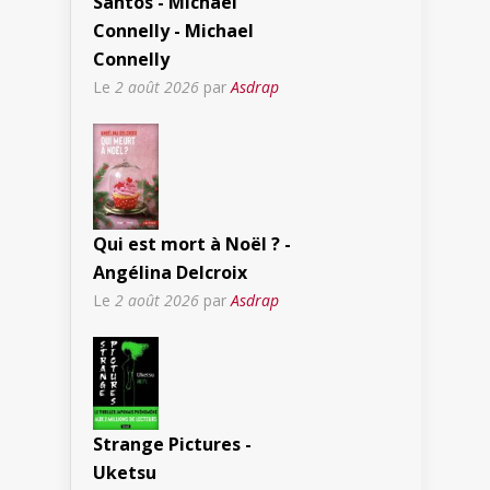
Santos - Michael
Connelly - Michael
Connelly
Le
2 août 2026
par
Asdrap
Qui est mort à Noël ? -
Angélina Delcroix
Le
2 août 2026
par
Asdrap
Strange Pictures -
Uketsu