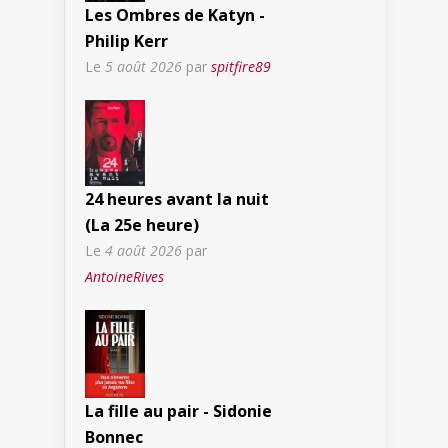
Les Ombres de Katyn -
Philip Kerr
Le
5 août 2026
par
spitfire89
24 heures avant la nuit
(La 25e heure)
Le
4 août 2026
par
AntoineRives
La fille au pair - Sidonie
Bonnec