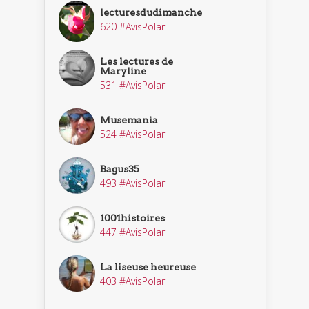
lecturesdudimanche
620 #AvisPolar
Les lectures de
Maryline
531 #AvisPolar
Musemania
524 #AvisPolar
Bagus35
493 #AvisPolar
1001histoires
447 #AvisPolar
La liseuse heureuse
403 #AvisPolar