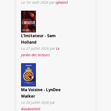
Le
1er août 2026
par
sylvain3
L’Imitateur - Sam
Holland
Le
27 juillet 2026
par
Le
jardin des lecteurs
Ma Voisine - LynDee
Walker
Le
26 juillet 2026
par
Alaubeellelit