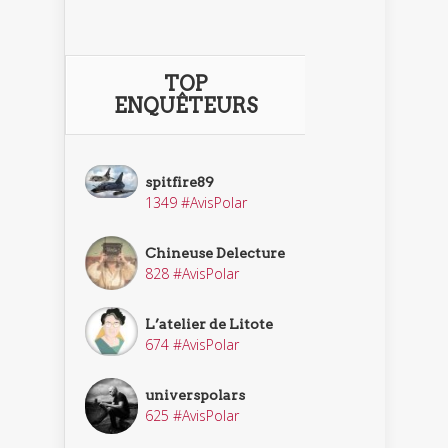
TOP
ENQUÊTEURS
spitfire89
1349 #AvisPolar
Chineuse Delecture
828 #AvisPolar
L’atelier de Litote
674 #AvisPolar
universpolars
625 #AvisPolar