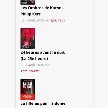
Les Ombres de Katyn -
Philip Kerr
Le
5 août 2026
par
spitfire89
24 heures avant la nuit
(La 25e heure)
Le
4 août 2026
par
AntoineRives
La fille au pair - Sidonie