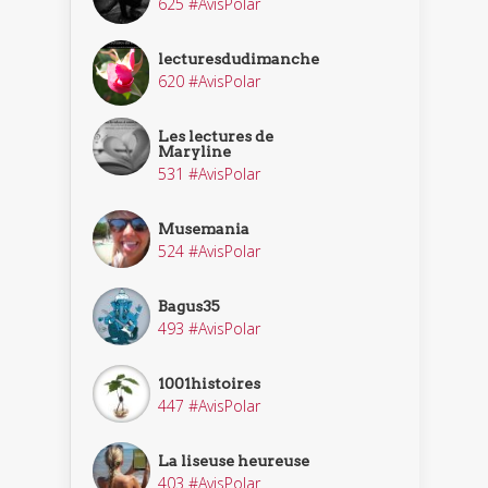
625 #AvisPolar
lecturesdudimanche
620 #AvisPolar
Les lectures de
Maryline
531 #AvisPolar
Musemania
524 #AvisPolar
Bagus35
493 #AvisPolar
1001histoires
447 #AvisPolar
La liseuse heureuse
403 #AvisPolar