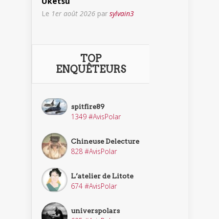
Uketsu
Le
1er août 2026
par
sylvain3
TOP
ENQUÊTEURS
spitfire89
1349 #AvisPolar
Chineuse Delecture
828 #AvisPolar
L’atelier de Litote
674 #AvisPolar
universpolars