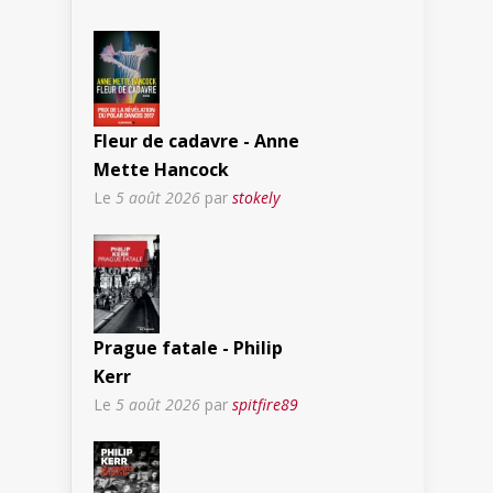
Fleur de cadavre - Anne
Mette Hancock
Le
5 août 2026
par
stokely
Prague fatale - Philip
Kerr
Le
5 août 2026
par
spitfire89