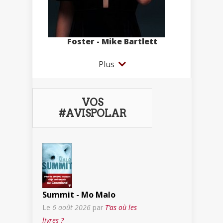
Foster - Mike Bartlett
Plus
VOS
#AVISPOLAR
Summit - Mo Malo
Le
6 août 2026
par
T’as où les
livres ?