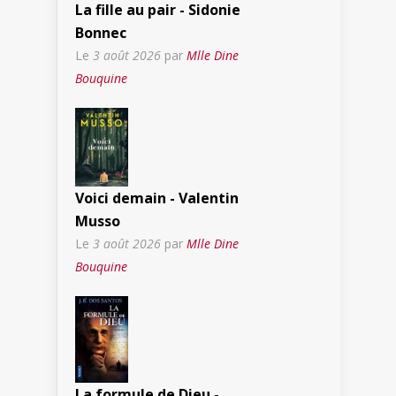
La fille au pair - Sidonie
Bonnec
Le
3 août 2026
par
Mlle Dine
Bouquine
Voici demain - Valentin
Musso
Le
3 août 2026
par
Mlle Dine
Bouquine
La formule de Dieu -