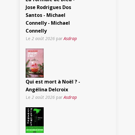
Jose Rodrigues Dos
Santos - Michael
Connelly - Michael
Connelly
Le
2 août 2026
par
Asdrap
Qui est mort à Noël ? -
Angélina Delcroix
Le
2 août 2026
par
Asdrap