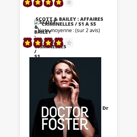
SCOTT & BAILEY : AFFAIRES
CRIMINELLES / S1 A S5
Note moyenne : (sur 2 avis)
Dr