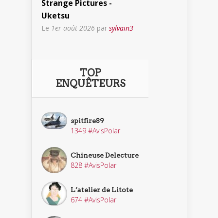
Strange Pictures -
Uketsu
Le
1er août 2026
par
sylvain3
TOP
ENQUÊTEURS
spitfire89
1349 #AvisPolar
Chineuse Delecture
828 #AvisPolar
L’atelier de Litote
674 #AvisPolar