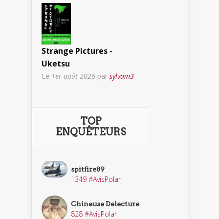
Strange Pictures -
Uketsu
Le
1er août 2026
par
sylvain3
TOP
ENQUÊTEURS
spitfire89
1349 #AvisPolar
Chineuse Delecture
828 #AvisPolar