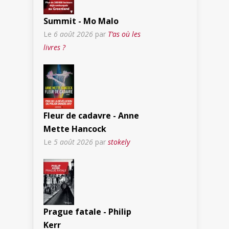
Summit - Mo Malo
Le
6 août 2026
par
T’as où les
livres ?
Fleur de cadavre - Anne
Mette Hancock
Le
5 août 2026
par
stokely
Prague fatale - Philip
Kerr