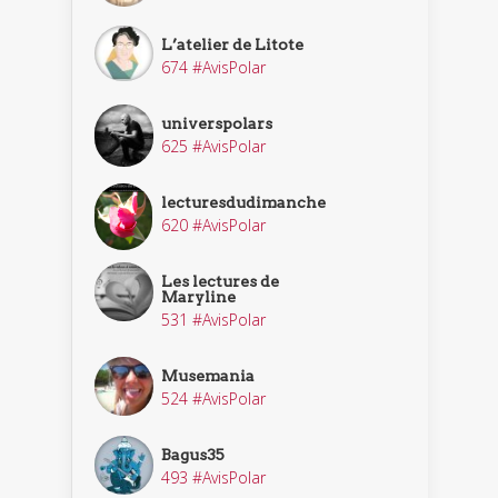
L’atelier de Litote
674 #AvisPolar
universpolars
625 #AvisPolar
lecturesdudimanche
620 #AvisPolar
Les lectures de
Maryline
531 #AvisPolar
Musemania
524 #AvisPolar
Bagus35
493 #AvisPolar