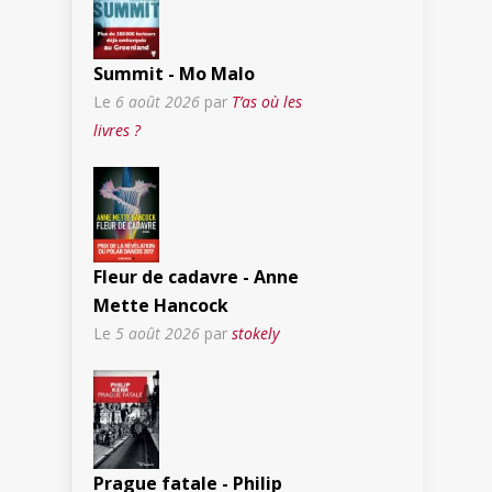
Summit - Mo Malo
Le
6 août 2026
par
T’as où les
livres ?
Fleur de cadavre - Anne
Mette Hancock
Le
5 août 2026
par
stokely
Prague fatale - Philip