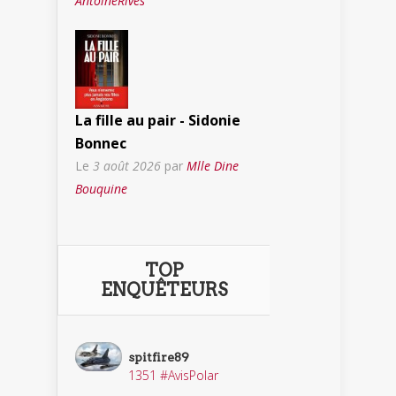
AntoineRives
La fille au pair - Sidonie
Bonnec
Le
3 août 2026
par
Mlle Dine
Bouquine
TOP
ENQUÊTEURS
spitfire89
1351 #AvisPolar