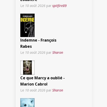
Le
10 août 2026
par
spitfire89
Indemne - François
Rabes
Le
10 août 2026
par
Sharon
Ce que Marcy a oublié -
Marion Cabrol
Le
10 août 2026
par
Sharon