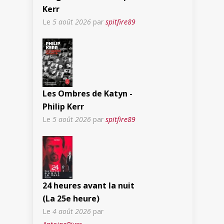
Kerr
Le
5 août 2026
par
spitfire89
Les Ombres de Katyn -
Philip Kerr
Le
5 août 2026
par
spitfire89
24 heures avant la nuit
(La 25e heure)
Le
4 août 2026
par