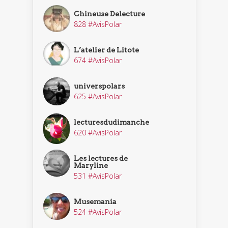
Chineuse Delecture
828 #AvisPolar
L’atelier de Litote
674 #AvisPolar
universpolars
625 #AvisPolar
lecturesdudimanche
620 #AvisPolar
Les lectures de
Maryline
531 #AvisPolar
Musemania
524 #AvisPolar