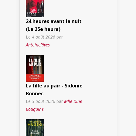
24 heures avant la nuit
(La 25e heure)
Le
4 août 2026
par
AntoineRives
La fille au pair - Sidonie
Bonnec
Le
3 août 2026
par
Mlle Dine
Bouquine