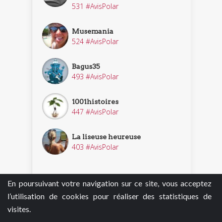
531 #AvisPolar
Musemania
524 #AvisPolar
Bagus35
493 #AvisPolar
1001histoires
447 #AvisPolar
La liseuse heureuse
403 #AvisPolar
En poursuivant votre navigation sur ce site, vous acceptez
Découvrir nos enquêteurs
l’utilisation de cookies pour réaliser des statistiques de
visites.