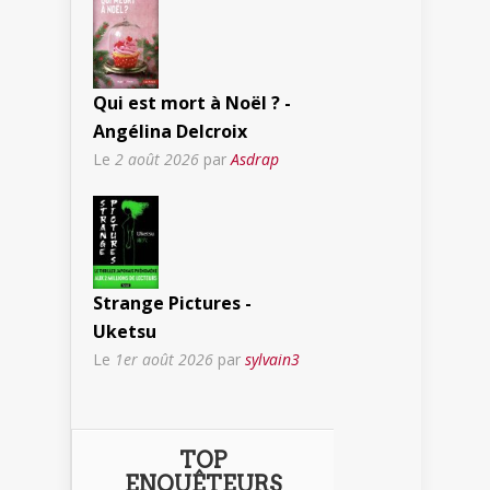
Qui est mort à Noël ? -
Angélina Delcroix
Le
2 août 2026
par
Asdrap
Strange Pictures -
Uketsu
Le
1er août 2026
par
sylvain3
TOP
ENQUÊTEURS