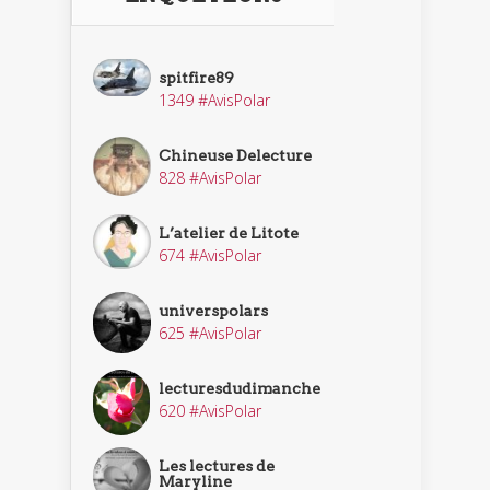
spitfire89
1349 #AvisPolar
Chineuse Delecture
828 #AvisPolar
L’atelier de Litote
674 #AvisPolar
universpolars
625 #AvisPolar
lecturesdudimanche
620 #AvisPolar
Les lectures de
Maryline