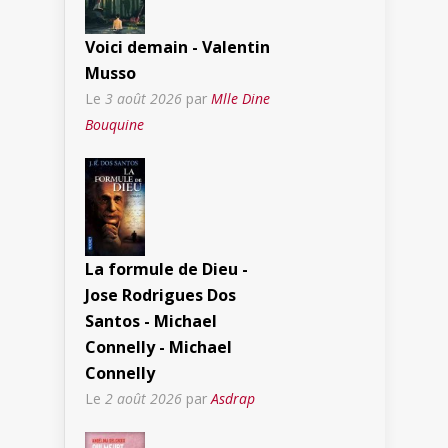
Voici demain - Valentin
Musso
Le
3 août 2026
par
Mlle Dine
Bouquine
La formule de Dieu -
Jose Rodrigues Dos
Santos - Michael
Connelly - Michael
Connelly
Le
2 août 2026
par
Asdrap