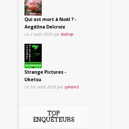
Qui est mort à Noël ? -
Angélina Delcroix
Le
2 août 2026
par
Asdrap
Strange Pictures -
Uketsu
Le
1er août 2026
par
sylvain3
TOP
ENQUÊTEURS