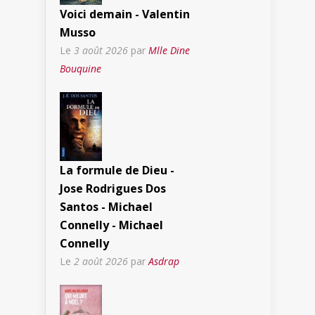
Voici demain - Valentin
Musso
Le
3 août 2026
par
Mlle Dine
Bouquine
La formule de Dieu -
Jose Rodrigues Dos
Santos - Michael
Connelly - Michael
Connelly
Le
2 août 2026
par
Asdrap