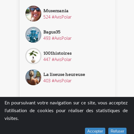
Musemania
524 #AvisPolar
Bagus35
493 #AvisPolar
1001histoires
447 #AvisPolar
La liseuse heureuse
403 #AvisPolar
En poursuivant votre navigation sur ce site, vous acceptez
Découvrir nos enquêteurs
l’utilisation de cookies pour réaliser des statistiques de
visites.
Accepter
Refuser