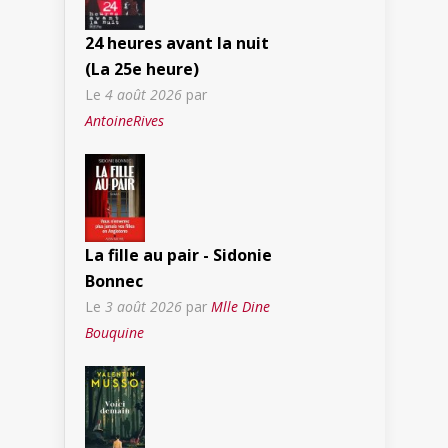
24 heures avant la nuit
(La 25e heure)
Le
4 août 2026
par
AntoineRives
La fille au pair - Sidonie
Bonnec
Le
3 août 2026
par
Mlle Dine
Bouquine