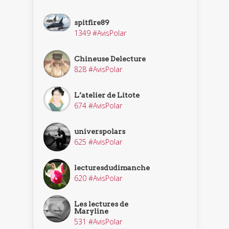
spitfire89
1349 #AvisPolar
Chineuse Delecture
828 #AvisPolar
L’atelier de Litote
674 #AvisPolar
universpolars
625 #AvisPolar
lecturesdudimanche
620 #AvisPolar
Les lectures de
Maryline
531 #AvisPolar