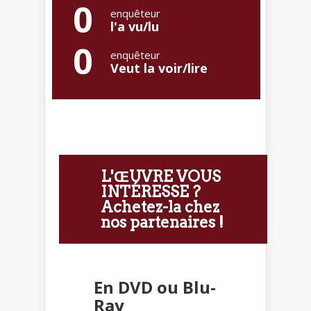
0
enquêteur
l'a vu/lu
0
enquêteur
Veut la voir/lire
L'ŒUVRE VOUS
INTÉRESSE ?
Achetez-la chez
nos partenaires !
En DVD ou Blu-
Ray