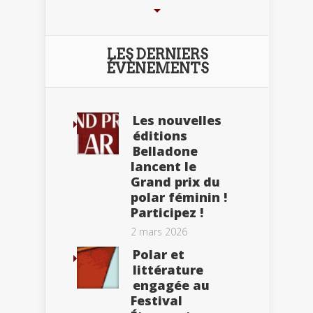
LES DERNIERS
ÉVÈNEMENTS
Les nouvelles
éditions
Belladone
lancent le
Grand prix du
polar féminin !
Participez !
2 mars 2026
Polar et
littérature
engagée au
Festival