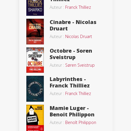
Auteur :
Franck Thilliez
Cinabre - Nicolas
Druart
Auteur :
Nicolas Druart
Octobre - Soren
Sveistrup
Auteur :
Søren Sveistrup
Labyrinthes -
Franck Thilliez
Auteur :
Franck Thilliez
Mamie Luger -
Benoit Philippon
Auteur :
Benoît Philippon