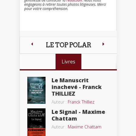
gentillesse de contacter la
rédaction
. Nous nous
engageons à retirer toutes photos litigieuses. Merci
pour votre compréhension.
LE TOP POLAR
Livres
Le Manuscrit
inachevé - Franck
THILLIEZ
Auteur :
Franck Thilliez
Le Signal - Maxime
Chattam
Auteur :
Maxime Chattam