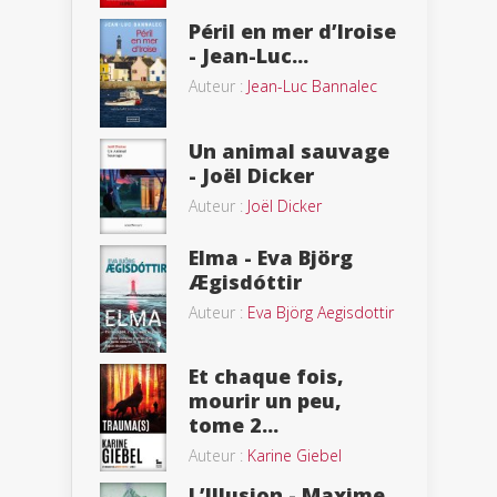
Péril en mer d’Iroise
- Jean-Luc...
Auteur :
Jean-Luc Bannalec
Un animal sauvage
- Joël Dicker
Auteur :
Joël Dicker
Elma - Eva Björg
Ægisdóttir
Auteur :
Eva Björg Aegisdottir
Et chaque fois,
mourir un peu,
tome 2...
Auteur :
Karine Giebel
L’Illusion - Maxime