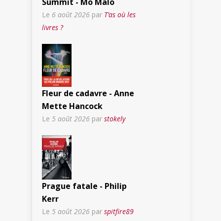
Summit - Mo Malo
Le
6 août 2026
par
T’as où les
livres ?
Fleur de cadavre - Anne
Mette Hancock
Le
5 août 2026
par
stokely
Prague fatale - Philip
Kerr
Le
5 août 2026
par
spitfire89