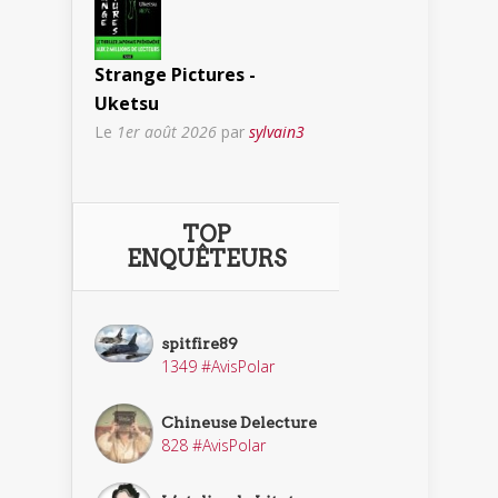
Strange Pictures -
Uketsu
Le
1er août 2026
par
sylvain3
TOP
ENQUÊTEURS
spitfire89
1349 #AvisPolar
Chineuse Delecture
828 #AvisPolar