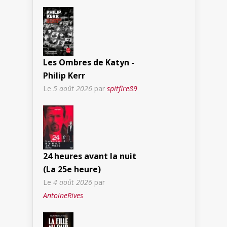
Les Ombres de Katyn -
Philip Kerr
Le
5 août 2026
par
spitfire89
24 heures avant la nuit
(La 25e heure)
Le
4 août 2026
par
AntoineRives