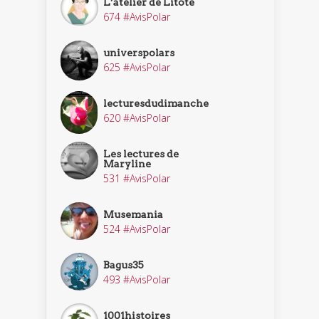
L’atelier de Litote
674 #AvisPolar
universpolars
625 #AvisPolar
lecturesdudimanche
620 #AvisPolar
Les lectures de
Maryline
531 #AvisPolar
Musemania
524 #AvisPolar
Bagus35
493 #AvisPolar
1001histoires