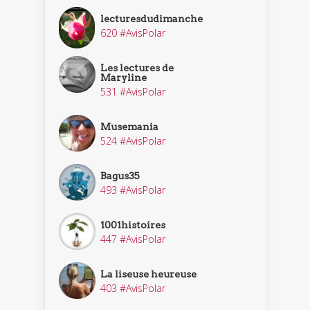
lecturesdudimanche
620 #AvisPolar
Les lectures de
Maryline
531 #AvisPolar
Musemania
524 #AvisPolar
Bagus35
493 #AvisPolar
1001histoires
447 #AvisPolar
La liseuse heureuse
403 #AvisPolar