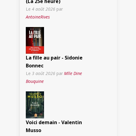
(La 25e heure)
Le
4 août 2026
par
AntoineRives
La fille au pair - Sidonie
Bonnec
Le
3 août 2026
par
Mlle Dine
Bouquine
Voici demain - Valentin
Musso