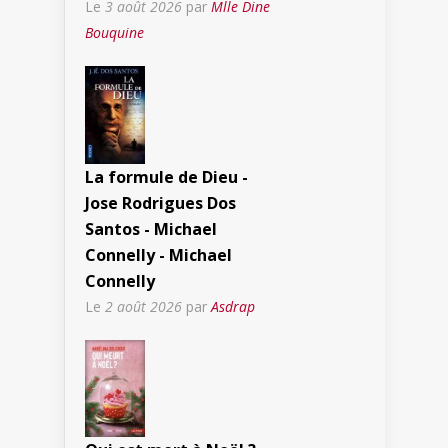
Le
3 août 2026
par
Mlle Dine
Bouquine
La formule de Dieu -
Jose Rodrigues Dos
Santos - Michael
Connelly - Michael
Connelly
Le
2 août 2026
par
Asdrap