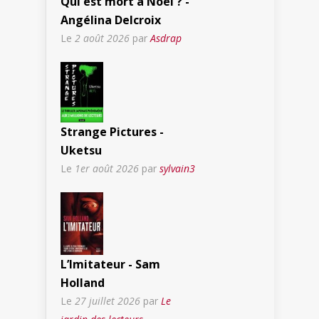
Qui est mort à Noël ? -
Angélina Delcroix
Le
2 août 2026
par
Asdrap
Strange Pictures -
Uketsu
Le
1er août 2026
par
sylvain3
L’Imitateur - Sam
Holland
Le
27 juillet 2026
par
Le