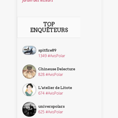
jardin des lecteurs
TOP
ENQUÊTEURS
spitfire89
1349 #AvisPolar
Chineuse Delecture
828 #AvisPolar
L’atelier de Litote
674 #AvisPolar
universpolars
625 #AvisPolar