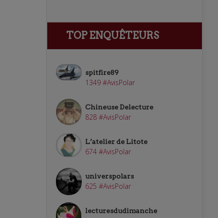
TOP ENQUÊTEURS
spitfire89
1349 #AvisPolar
Chineuse Delecture
828 #AvisPolar
L’atelier de Litote
674 #AvisPolar
universpolars
625 #AvisPolar
lecturesdudimanche