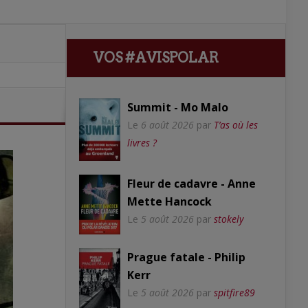
VOS #AVISPOLAR
Summit - Mo Malo
Le
6 août 2026
par
T’as où les
livres ?
Fleur de cadavre - Anne
Mette Hancock
Le
5 août 2026
par
stokely
Prague fatale - Philip
Kerr
Le
5 août 2026
par
spitfire89