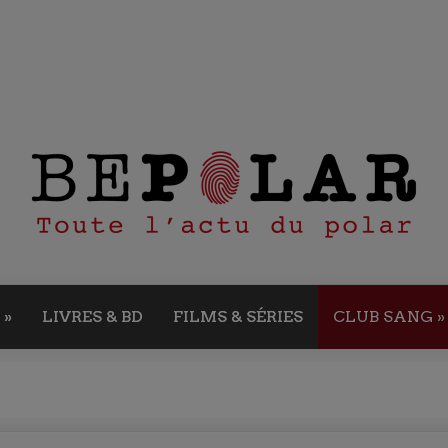
»
LIVRES & BD
FILMS & SÉRIES
CLUB SANG
»