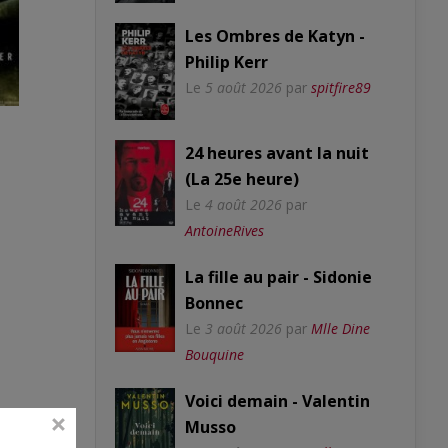
Les Ombres de Katyn -
Philip Kerr
Le
5 août 2026
par
spitfire89
24 heures avant la nuit
(La 25e heure)
Le
4 août 2026
par
AntoineRives
La fille au pair - Sidonie
Bonnec
Le
3 août 2026
par
Mlle Dine
Bouquine
Voici demain - Valentin
Musso