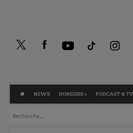
NEWS
DOSSIERS
»
PODCAST & TV