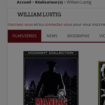
Accueil
>
Réalisateur(s)
> William Lustig
WILLIAM LUSTIG
Inscrivez-vous
et/ou
connectez-vous
pour vous inscrire
FILMS/SÉRIES
NEWS
BIOGRAPHIE
VI