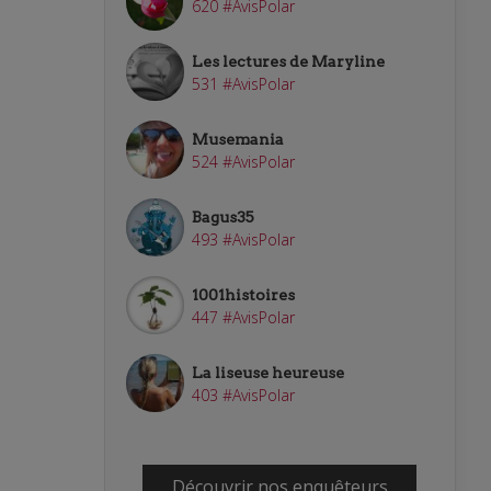
620 #AvisPolar
Les lectures de Maryline
531 #AvisPolar
Musemania
524 #AvisPolar
Bagus35
493 #AvisPolar
1001histoires
447 #AvisPolar
La liseuse heureuse
403 #AvisPolar
Découvrir nos enquêteurs