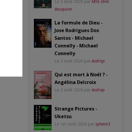
Le
3 août 2026
par
Mlle Dine
Bouquine
La formule de Dieu -
Jose Rodrigues Dos
Santos - Michael
Connelly - Michael
Connelly
Le
2 août 2026
par
Asdrap
Qui est mort à Noël ? -
Angélina Delcroix
Le
2 août 2026
par
Asdrap
Strange Pictures -
Uketsu
Le
1er août 2026
par
sylvain3