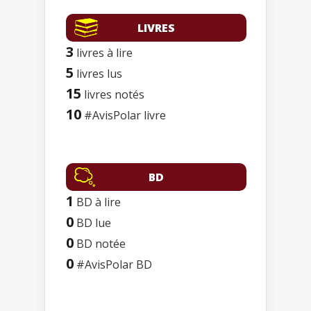
LIVRES
3
livres à lire
5
livres lus
15
livres notés
10
#AvisPolar livre
BD
1
BD à lire
0
BD lue
0
BD notée
0
#AvisPolar BD