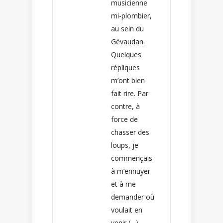
musicienne
mi-plombier,
au sein du
Gévaudan.
Quelques
répliques
m’ont bien
fait rire. Par
contre, à
force de
chasser des
loups, je
commençais
à m’ennuyer
et à me
demander où
voulait en
venir (…)