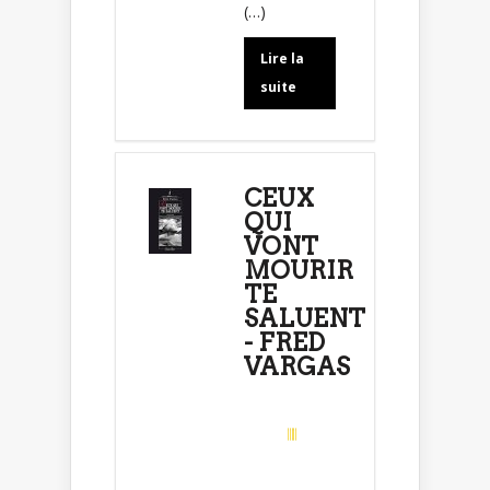
(…)
Lire la
suite
CEUX
QUI
VONT
MOURIR
TE
SALUENT
- FRED
VARGAS