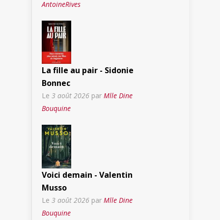
AntoineRives
La fille au pair - Sidonie
Bonnec
Le
3 août 2026
par
Mlle Dine
Bouquine
Voici demain - Valentin
Musso
Le
3 août 2026
par
Mlle Dine
Bouquine