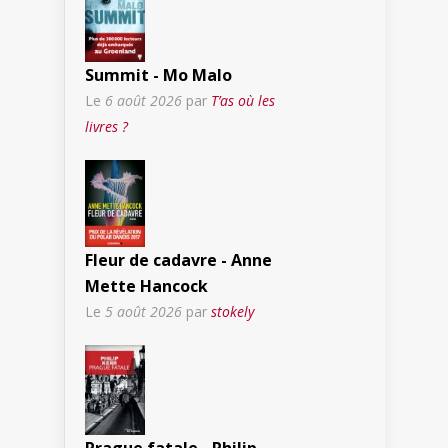
Summit - Mo Malo
Le
6 août 2026
par
T’as où les
livres ?
Fleur de cadavre - Anne
Mette Hancock
Le
5 août 2026
par
stokely
Prague fatale - Philip