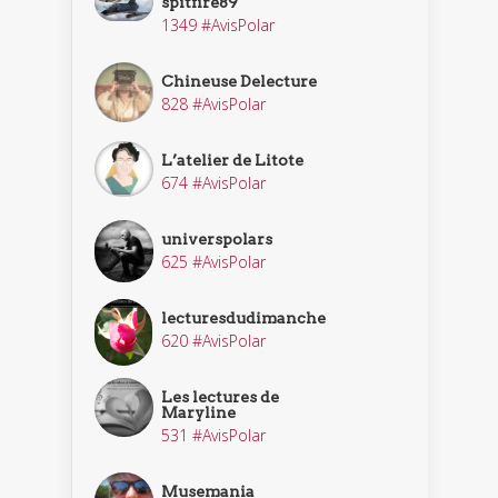
spitfire89
1349 #AvisPolar
Chineuse Delecture
828 #AvisPolar
L’atelier de Litote
674 #AvisPolar
universpolars
625 #AvisPolar
lecturesdudimanche
620 #AvisPolar
Les lectures de
Maryline
531 #AvisPolar
Musemania