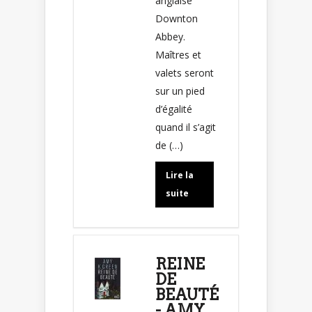
anglaise
Downton
Abbey.
Maîtres et
valets seront
sur un pied
d’égalité
quand il s’agit
de (…)
Lire la
suite
REINE
DE
BEAUTÉ
- AMY