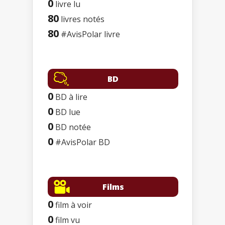
0
livre lu
80
livres notés
80
#AvisPolar livre
BD
0
BD à lire
0
BD lue
0
BD notée
0
#AvisPolar BD
Films
0
film à voir
0
film vu