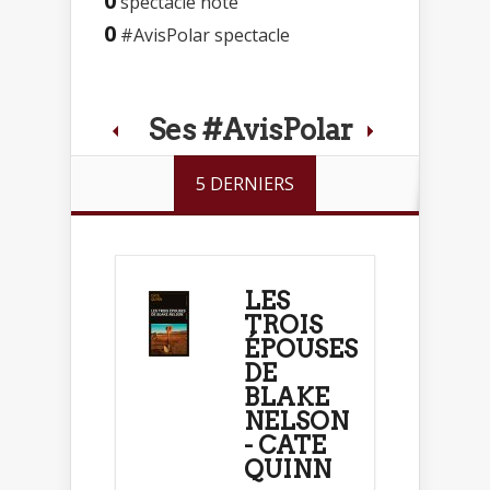
0
spectacle noté
0
#AvisPolar spectacle
Ses #AvisPolar
5 DERNIERS
LES
TROIS
ÉPOUSES
DE
BLAKE
NELSON
- CATE
QUINN